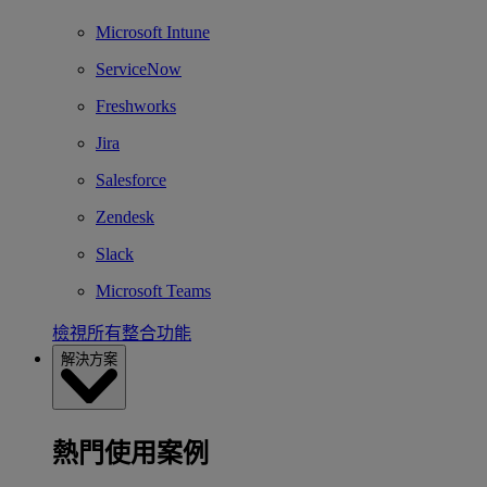
Microsoft Intune
ServiceNow
Freshworks
Jira
Salesforce
Zendesk
Slack
Microsoft Teams
檢視所有整合功能
解決方案
熱門使用案例