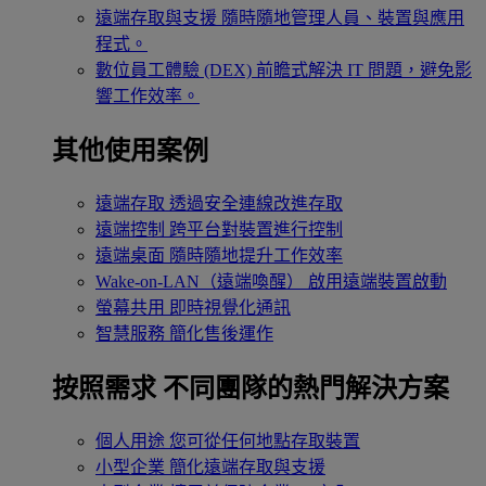
遠端存取與支援
隨時隨地管理人員、裝置與應用
程式。
數位員工體驗 (DEX)
前瞻式解決 IT 問題，避免影
響工作效率。
其他使用案例
遠端存取
透過安全連線改進存取
遠端控制
跨平台對裝置進行控制
遠端桌面
隨時隨地提升工作效率
Wake-on-LAN（遠端喚醒）
啟用遠端裝置啟動
螢幕共用
即時視覺化通訊
智慧服務
簡化售後運作
按照需求
不同團隊的熱門解決方案
個人用途
您可從任何地點存取裝置
小型企業
簡化遠端存取與支援