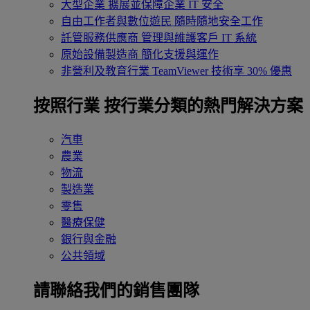
大型企業
擴展並保障企業 IT 安全
自由工作者與數位遊民
隨時隨地安全工作
託管服務供應商
管理與維護客戶 IT 系統
原始設備製造商
簡化支援與運作
非營利及教育行業
TeamViewer 技術享 30% 優惠
按照行業
按行業分類的熱門解決方案
汽車
農業
物流
製造業
零售
醫療保健
銀行與金融
公共領域
請聯絡我們的銷售團隊