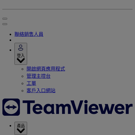
聯絡銷售人員
登入
開啟網頁應用程式
管理主控台
工單
客戶入口網站
產品