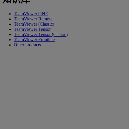
TeamViewer ONE
TeamViewer Remote
TeamViewer (Classic)
TeamViewer Tensor
TeamViewer Tensor (Classic)
TeamViewer Frontline
Other products