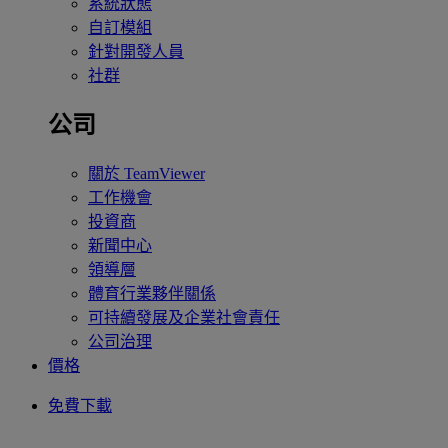
系統狀態
自訂模組
針對開發人員
社群
公司
關於 TeamViewer
工作機會
投資商
新聞中心
領導層
體育行業夥伴關係
可持續發展及企業社會責任
公司治理
價格
免費下載