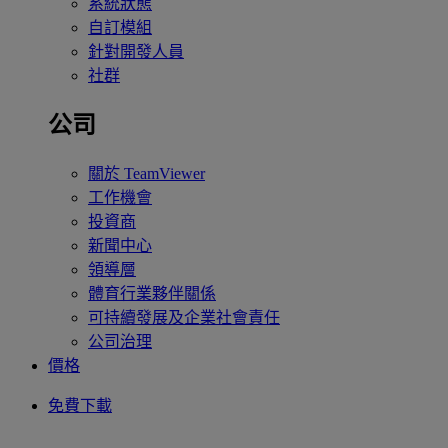
系統狀態
自訂模組
針對開發人員
社群
公司
關於 TeamViewer
工作機會
投資商
新聞中心
領導層
體育行業夥伴關係
可持續發展及企業社會責任
公司治理
價格
免費下載