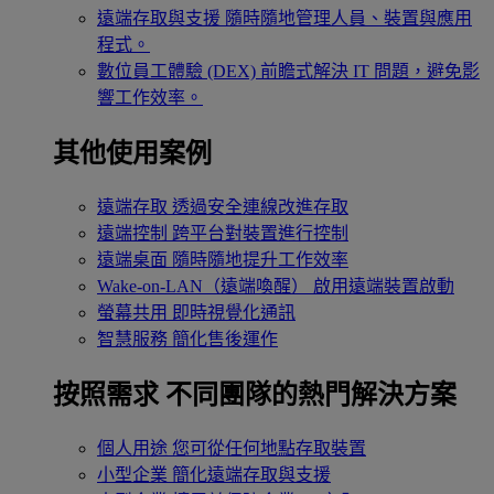
遠端存取與支援
隨時隨地管理人員、裝置與應用
程式。
數位員工體驗 (DEX)
前瞻式解決 IT 問題，避免影
響工作效率。
其他使用案例
遠端存取
透過安全連線改進存取
遠端控制
跨平台對裝置進行控制
遠端桌面
隨時隨地提升工作效率
Wake-on-LAN（遠端喚醒）
啟用遠端裝置啟動
螢幕共用
即時視覺化通訊
智慧服務
簡化售後運作
按照需求
不同團隊的熱門解決方案
個人用途
您可從任何地點存取裝置
小型企業
簡化遠端存取與支援