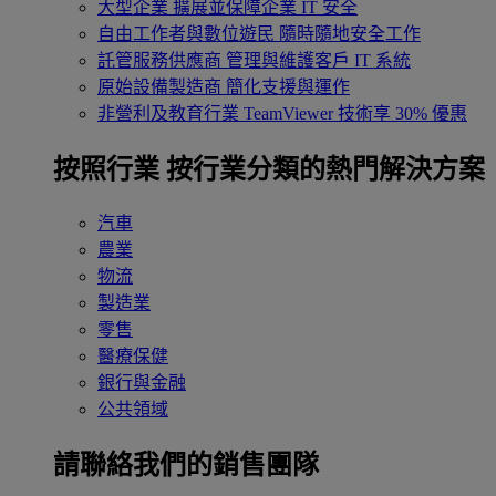
大型企業
擴展並保障企業 IT 安全
自由工作者與數位遊民
隨時隨地安全工作
託管服務供應商
管理與維護客戶 IT 系統
原始設備製造商
簡化支援與運作
非營利及教育行業
TeamViewer 技術享 30% 優惠
按照行業
按行業分類的熱門解決方案
汽車
農業
物流
製造業
零售
醫療保健
銀行與金融
公共領域
請聯絡我們的銷售團隊