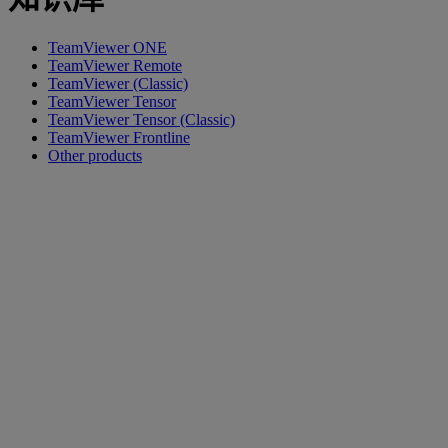
TeamViewer ONE
TeamViewer Remote
TeamViewer (Classic)
TeamViewer Tensor
TeamViewer Tensor (Classic)
TeamViewer Frontline
Other products