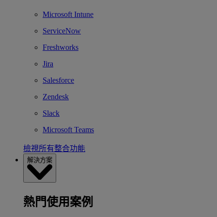
Microsoft Intune
ServiceNow
Freshworks
Jira
Salesforce
Zendesk
Slack
Microsoft Teams
檢視所有整合功能
解決方案
熱門使用案例