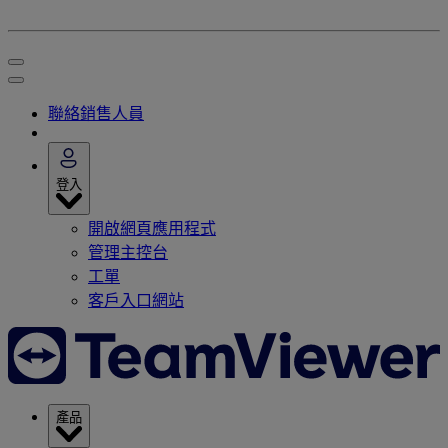
聯絡銷售人員
登入
開啟網頁應用程式
管理主控台
工單
客戶入口網站
產品