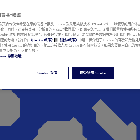
e 同意书”横幅
wer 及其合作伙伴希望在您的设备上存放 Cookie 及采用类似技术（“Cookie”），以使您的用
性化，同时，还会将其用于分析目的。点击
“我同意”
，即表示您同意 (i) 我们设置和使用所有 Cook
Cookie 收集的数据所采取的后续处理措施，我们稍后可能会将这些数据与您使用我们的产品
相应的分析。我们的
《Cookie 政策》
和
《隐私政策》
中进一步介绍了 Cookie 的存放和数据
了使用 Cookie 的确切目的、第三方接收人及 Cookie 的存储时效等。如果您要使用自己的
 设置中调整 Cookie 的存放。
ewer
总部地址
Cookie 設置
接受所有 Cookie