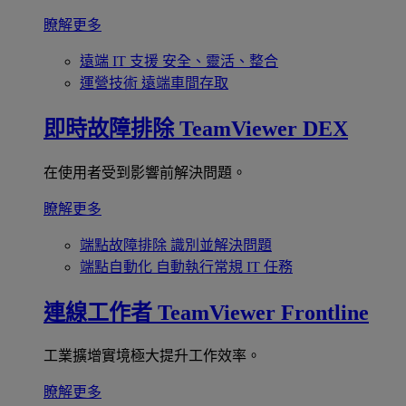
瞭解更多
遠端 IT 支援
安全、靈活、整合
運營技術
遠端車間存取
即時故障排除
TeamViewer DEX
在使用者受到影響前解決問題。
瞭解更多
端點故障排除
識別並解決問題
端點自動化
自動執行常規 IT 任務
連線工作者
TeamViewer Frontline
工業擴增實境極大提升工作效率。
瞭解更多