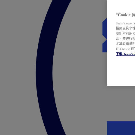
“Cooki
TeamVie
措施更具个
我们对利用 
合，并进行
尤其着重说明
在 Cookie
下载 TeamVi