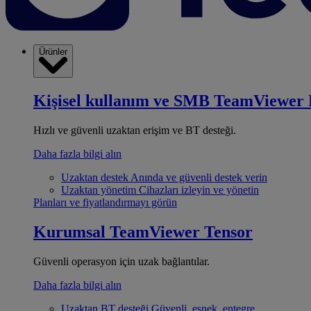
Ürünler
Kişisel kullanım ve SMB
TeamViewer 
Hızlı ve güvenli uzaktan erişim ve BT desteği.
Daha fazla bilgi alın
Uzaktan destek
Anında ve güvenli destek verin
Uzaktan yönetim
Cihazları izleyin ve yönetin
Planları ve fiyatlandırmayı görün
Kurumsal
TeamViewer Tensor
Güvenli operasyon için uzak bağlantılar.
Daha fazla bilgi alın
Uzaktan BT desteği
Güvenli, esnek, entegre