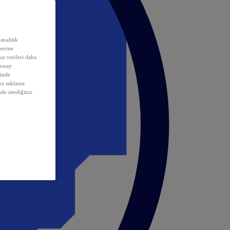
analitik
erine
ız verileri daha
 onay
inde
rez saklama
nde istediğiniz