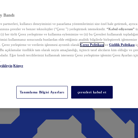
y Bandı
 partnerleri, kullanıcı deneyiminizi ve pazarlama yöntemlerimizi size özel hale getirmek, ayrıca 
zınıza çerezler ve benzer teknolojiler (“Çerez ”) yerleştirmek istemektedir.
“Kabul ediyorum”
üz
 (i) her türlü Çerez yerleştirme ve kullanma eylemimize ve (ii) bu Çerezleri kullanarak topladığım
rimizi kullanmanız sonucunda bunlardan elde ettiğimiz analitik bilgilerle birleştirerek işlememize
 Çerez yerleştirme ve verilerin işlenmesi ayrıntılı olarak
Çerez Politikası
ve
Gizlilik Politikası
iç
. Bu açıklamalar özellikle tam olarak neyin amaçlandığı, üçüncü taraf alıcıların kim olduğu ve çe
dadır. Eğer kendi tercihlerinizi kullanmak isterseniz Çerez yerleştirme işlemini Çerez Ayarları içi
.
yükleyin
Künye
Tanımlama Bilgisi Ayarları
çerezleri kabul et