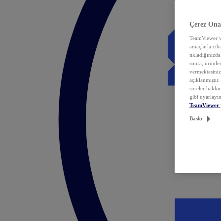
Çerez Ona
TeamViewer ve
amaçlarla ciha
tıkladığınızda
sonra, ürünle
vermektesiniz.
açıklanmıştır
süreler hakkın
gibi uyarlayın
TeamViewer 
Baskı