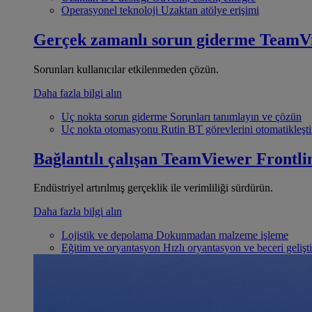
Operasyonel teknoloji
Uzaktan atölye erişimi
Gerçek zamanlı sorun giderme
TeamV
Sorunları kullanıcılar etkilenmeden çözün.
Daha fazla bilgi alın
Uç nokta sorun giderme
Sorunları tanımlayın ve çözün
Uç nokta otomasyonu
Rutin BT görevlerini otomatikleşti
Bağlantılı çalışan
TeamViewer Frontli
Endüstriyel artırılmış gerçeklik ile verimliliği sürdürün.
Daha fazla bilgi alın
Lojistik ve depolama
Dokunmadan malzeme işleme
Eğitim ve oryantasyon
Hızlı oryantasyon ve beceri gelişt