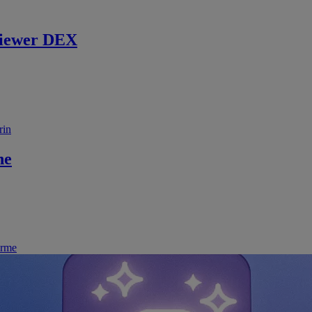
iewer DEX
rin
ne
irme