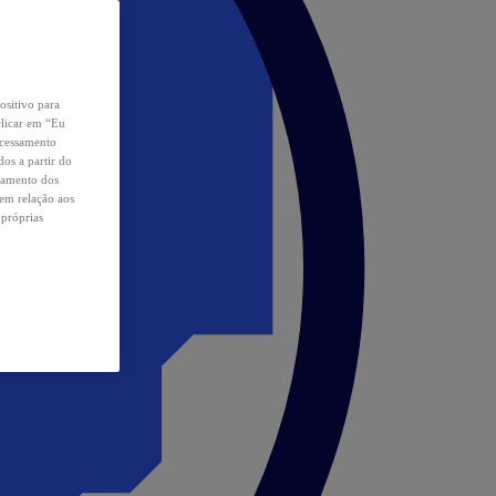
ositivo para
clicar em “Eu
ocessamento
os a partir do
samento dos
 em relação aos
 próprias