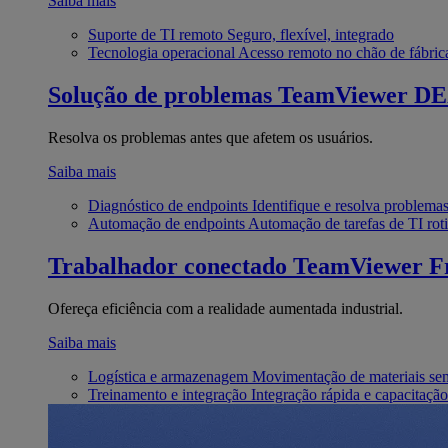
Saiba mais
Suporte de TI remoto
Seguro, flexível, integrado
Tecnologia operacional
Acesso remoto no chão de fábric
Solução de problemas
TeamViewer D
Resolva os problemas antes que afetem os usuários.
Saiba mais
Diagnóstico de endpoints
Identifique e resolva problema
Automação de endpoints
Automação de tarefas de TI roti
Trabalhador conectado
TeamViewer Fr
Ofereça eficiência com a realidade aumentada industrial.
Saiba mais
Logística e armazenagem
Movimentação de materiais se
Treinamento e integração
Integração rápida e capacitação