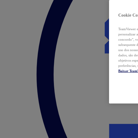
Cookie Co
TeamViewer e 
personalizar 
concordo”, vo
subsequente d
uso dos nosso
dados, são de
objetivos esp
preferências,
Baixar Team