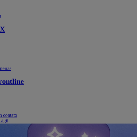
a
EX
s
neiras
ontline
m contato
 ágil