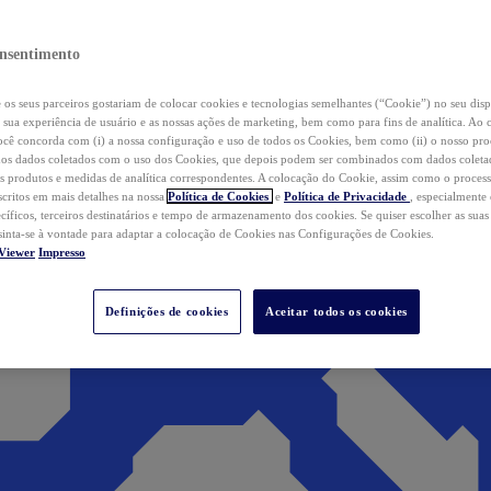
nsentimento
os seus parceiros gostariam de colocar cookies e tecnologias semelhantes (“Cookie”) no seu disp
a sua experiência de usuário e as nossas ações de marketing, bem como para fins de analítica. Ao 
cê concorda com (i) a nossa configuração e uso de todos os Cookies, bem como (ii) o nosso pr
os dados coletados com o uso dos Cookies, que depois podem ser combinados com dados coletad
s produtos e medidas de analítica correspondentes. A colocação do Cookie, assim como o proces
scritos em mais detalhes na nossa
Política de Cookies
e
Política de Privacidade
, especialmente
ecíficos, terceiros destinatários e tempo de armazenamento dos cookies. Se quiser escolher as suas
 sinta-se à vontade para adaptar a colocação de Cookies nas Configurações de Cookies.
Viewer
Impresso
Definições de cookies
Aceitar todos os cookies