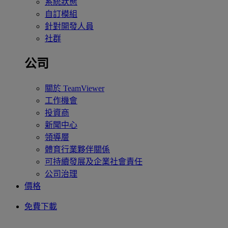
系統狀態
自訂模組
針對開發人員
社群
公司
關於 TeamViewer
工作機會
投資商
新聞中心
領導層
體育行業夥伴關係
可持續發展及企業社會責任
公司治理
價格
免費下載