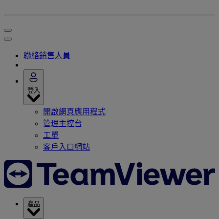
聯絡銷售人員
登入
開啟網頁應用程式
管理主控台
工單
客戶入口網站
產品