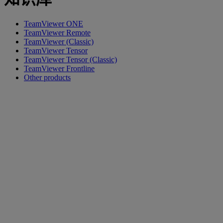
TeamViewer ONE
TeamViewer Remote
TeamViewer (Classic)
TeamViewer Tensor
TeamViewer Tensor (Classic)
TeamViewer Frontline
Other products