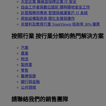
大型企業
擴展並保障企業 IT 安全
自由工作者與數位遊民
隨時隨地安全工作
託管服務供應商
管理與維護客戶 IT 系統
原始設備製造商
簡化支援與運作
非營利及教育行業
TeamViewer 技術享 30% 優惠
按照行業
按行業分類的熱門解決方案
汽車
農業
物流
製造業
零售
醫療保健
銀行與金融
公共領域
請聯絡我們的銷售團隊