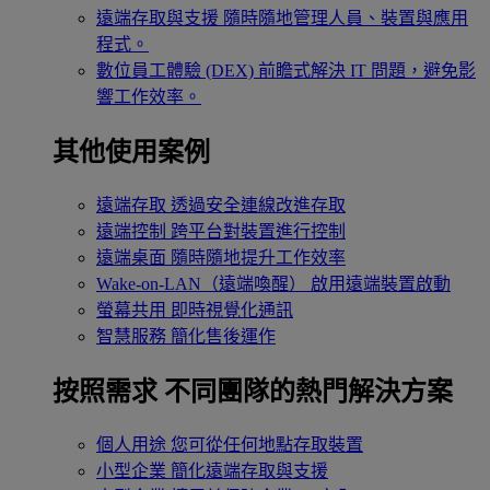
遠端存取與支援
隨時隨地管理人員、裝置與應用
程式。
數位員工體驗 (DEX)
前瞻式解決 IT 問題，避免影
響工作效率。
其他使用案例
遠端存取
透過安全連線改進存取
遠端控制
跨平台對裝置進行控制
遠端桌面
隨時隨地提升工作效率
Wake-on-LAN（遠端喚醒）
啟用遠端裝置啟動
螢幕共用
即時視覺化通訊
智慧服務
簡化售後運作
按照需求
不同團隊的熱門解決方案
個人用途
您可從任何地點存取裝置
小型企業
簡化遠端存取與支援