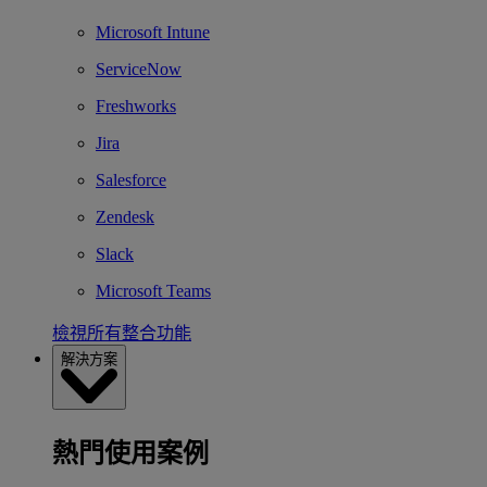
Microsoft Intune
ServiceNow
Freshworks
Jira
Salesforce
Zendesk
Slack
Microsoft Teams
檢視所有整合功能
解決方案
熱門使用案例