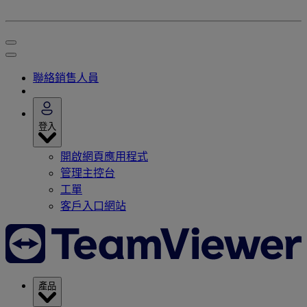
聯絡銷售人員
登入
開啟網頁應用程式
管理主控台
工單
客戶入口網站
產品