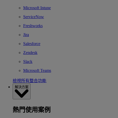
Microsoft Intune
ServiceNow
Freshworks
Jira
Salesforce
Zendesk
Slack
Microsoft Teams
檢視所有整合功能
解決方案
熱門使用案例