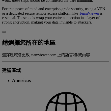
work, these steps should be considered the bare minimum.
For true peace of mind and enterprise-grade security, using a VPN
or a dedicated secure remote access platform like
TeamViewer
is
essential. These tools wrap your entire connection in a layer of
strong encryption, making your data invisible to attackers.
請選擇您所在的地區
選擇區域會更改 teamviewer.com 上的語言和/或內容
建議區域
Americas