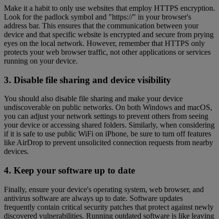
Make it a habit to only use websites that employ HTTPS encryption.
Look for the padlock symbol and "https://" in your browser's
address bar. This ensures that the communication between your
device and that specific website is encrypted and secure from prying
eyes on the local network. However, remember that HTTPS only
protects your web browser traffic, not other applications or services
running on your device.
3. Disable file sharing and device visibility
You should also disable file sharing and make your device
undiscoverable on public networks. On both Windows and macOS,
you can adjust your network settings to prevent others from seeing
your device or accessing shared folders. Similarly, when considering
if it is safe to use public WiFi on iPhone, be sure to turn off features
like AirDrop to prevent unsolicited connection requests from nearby
devices.
4. Keep your software up to date
Finally, ensure your device's operating system, web browser, and
antivirus software are always up to date. Software updates
frequently contain critical security patches that protect against newly
discovered vulnerabilities. Running outdated software is like leaving