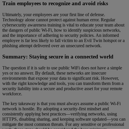
Train employees to recognize and avoid risks
Ultimately, your employees are your first line of defense.
Technology alone cannot protect against human error. Regular
cybersecurity awareness training is vital to educate your team about
the dangers of public Wi-Fi, how to identify suspicious networks,
and the importance of adhering to security policies. An informed
employee is far less likely to fall victim to an Evil Twin hotspot or a
phishing attempt delivered over an unsecured network.
Summary: Staying secure in a connected world
The question if it is safe to use public WiFi does not have a simple
yes or no answer. By default, these networks are insecure
environments that expose your data to significant risk. However,
with the right knowledge and tools, you can transform them from a
security liability into a secure and productive asset for your remote
workforce.
The key takeaway is that you must always assume a public Wi-Fi
network is hostile. By adopting a security-first mindset and
consistently applying best practices—verifying networks, using
HTTPS, disabling sharing, and keeping software updated—you can
mitigate the most common threats. For any sensitive or professional