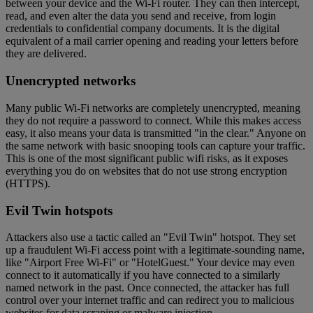
between your device and the Wi-Fi router. They can then intercept,
read, and even alter the data you send and receive, from login
credentials to confidential company documents. It is the digital
equivalent of a mail carrier opening and reading your letters before
they are delivered.
Unencrypted networks
Many public Wi-Fi networks are completely unencrypted, meaning
they do not require a password to connect. While this makes access
easy, it also means your data is transmitted "in the clear." Anyone on
the same network with basic snooping tools can capture your traffic.
This is one of the most significant public wifi risks, as it exposes
everything you do on websites that do not use strong encryption
(HTTPS).
Evil Twin hotspots
Attackers also use a tactic called an "Evil Twin" hotspot. They set
up a fraudulent Wi-Fi access point with a legitimate-sounding name,
like "Airport Free Wi-Fi" or "HotelGuest." Your device may even
connect to it automatically if you have connected to a similarly
named network in the past. Once connected, the attacker has full
control over your internet traffic and can redirect you to malicious
websites for data scraping or malware injection.