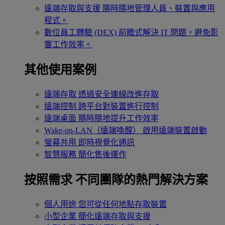
遠端存取與支援
隨時隨地管理人員、裝置與應用
程式。
數位員工體驗 (DEX)
前瞻式解決 IT 問題，避免影
響工作效率。
其他使用案例
遠端存取
透過安全連線改進存取
遠端控制
跨平台對裝置進行控制
遠端桌面
隨時隨地提升工作效率
Wake-on-LAN（遠端喚醒）
啟用遠端裝置啟動
螢幕共用
即時視覺化通訊
智慧服務
簡化售後運作
按照需求
不同團隊的熱門解決方案
個人用途
您可從任何地點存取裝置
小型企業
簡化遠端存取與支援