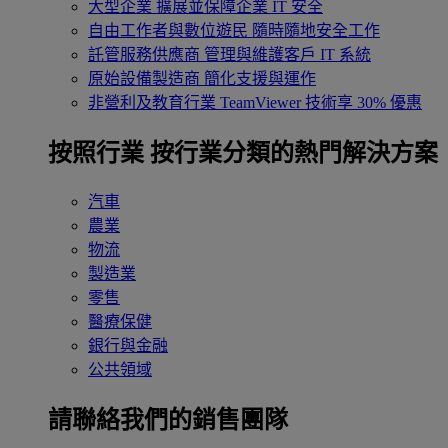
大型企業
擴展並保障企業 IT 安全
自由工作者與數位遊民
隨時隨地安全工作
託管服務供應商
管理與維護客戶 IT 系統
原始設備製造商
簡化支援與運作
非營利及教育行業
TeamViewer 技術享 30% 優惠
按照行業
按行業分類的熱門解決方案
汽車
農業
物流
製造業
零售
醫療保健
銀行與金融
公共領域
請聯絡我們的銷售團隊