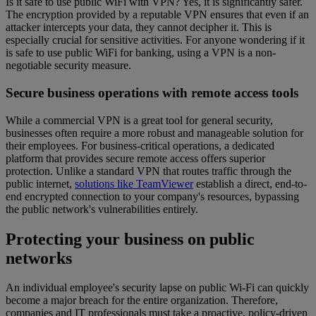
Is it safe to use public WiFi with VPN? Yes, it is significantly safer.
The encryption provided by a reputable VPN ensures that even if an
attacker intercepts your data, they cannot decipher it. This is
especially crucial for sensitive activities. For anyone wondering if it
is safe to use public WiFi for banking, using a VPN is a non-
negotiable security measure.
Secure business operations with remote access tools
While a commercial VPN is a great tool for general security,
businesses often require a more robust and manageable solution for
their employees. For business-critical operations, a dedicated
platform that provides secure remote access offers superior
protection. Unlike a standard VPN that routes traffic through the
public internet,
solutions like TeamViewer
establish a direct, end-to-
end encrypted connection to your company's resources, bypassing
the public network's vulnerabilities entirely.
Protecting your business on public
networks
An individual employee's security lapse on public Wi-Fi can quickly
become a major breach for the entire organization. Therefore,
companies and IT professionals must take a proactive, policy-driven