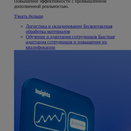
Повышение эффективности с промышленной
дополненной реальностью.
Узнать больше
Логистика и складирование
Бесконтактная
обработка материалов
Обучение и адаптация сотрудников
Быстрая
адаптация сотрудников и повышение их
квалификации