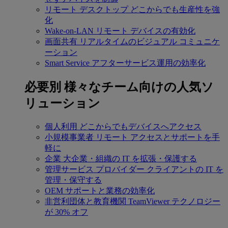
リモート デスクトップ
どこからでも生産性を強
化
Wake-on-LAN
リモート デバイスの有効化
画面共有
リアルタイムのビジュアル コミュニケ
ーション
Smart Service
アフターサービス運用の効率化
必要別
様々なチーム向けの人気ソ
リューション
個人利用
どこからでもデバイスへアクセス
小規模事業者
リモート アクセスとサポートを手
軽に
企業
大企業・組織の IT を拡張・保護する
管理サービス プロバイダー
クライアントの IT を
管理・保守する
OEM
サポートと業務の効率化
非営利団体と教育機関
TeamViewer テクノロジー
が 30% オフ