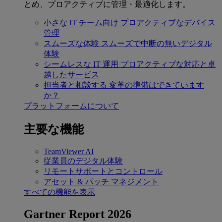
とめ、プロアクティブに管理・最適化します。
小さな IT チーム向け
プロアクティブなデバイス
管理
スムーズな体験
スムーズで中断の無いデジタル
体験
シームレスな IT 運用
プロアクティブな対応と卓
越したサービス
担当者と相談する
変革の準備はできています
か？
プラットフォームについて
主要な機能
TeamViewer AI
従業員のデジタル体験
リモートサポートとコントロール
アセット & パッチ マネジメント
すべての機能を表示
Gartner Report 2026