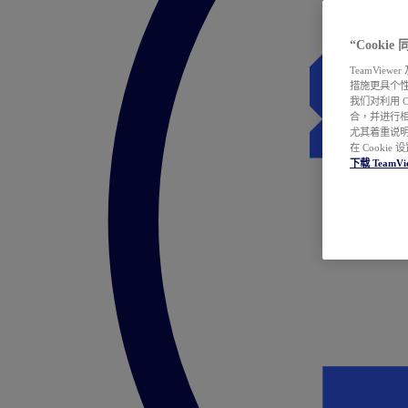
“Cooki
TeamVie
措施更具个
我们对利用 
合，并进行
尤其着重说明
在 Cookie
下载 TeamVi