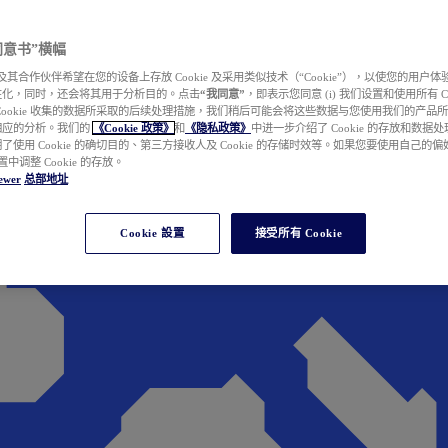
e 同意书”横幅
wer 及其合作伙伴希望在您的设备上存放 Cookie 及采用类似技术（“Cookie”），以使您的用
性化，同时，还会将其用于分析目的。点击
“我同意”
，即表示您同意 (i) 我们设置和使用所有 Cook
Cookie 收集的数据所采取的后续处理措施，我们稍后可能会将这些数据与您使用我们的产品
相应的分析。我们的
《Cookie 政策》
和
《隐私政策》
中进一步介绍了 Cookie 的存放和数据
了使用 Cookie 的确切目的、第三方接收人及 Cookie 的存储时效等。如果您要使用自己的
 设置中调整 Cookie 的存放。
ewer
总部地址
Cookie 設置
接受所有 Cookie