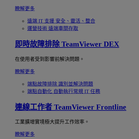
瞭解更多
遠端 IT 支援
安全、靈活、整合
運營技術
遠端車間存取
即時故障排除
TeamViewer DEX
在使用者受到影響前解決問題。
瞭解更多
端點故障排除
識別並解決問題
端點自動化
自動執行常規 IT 任務
連線工作者
TeamViewer Frontline
工業擴增實境極大提升工作效率。
瞭解更多