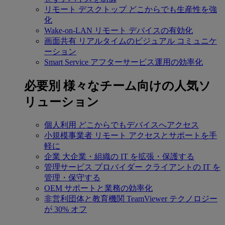
リモート デスクトップ
どこからでも生産性を強
化
Wake-on-LAN
リモート デバイスの有効化
画面共有
リアルタイムのビジュアル コミュニケ
ーション
Smart Service
アフターサービス運用の効率化
必要別
様々なチーム向けの人気ソ
リューション
個人利用
どこからでもデバイスへアクセス
小規模事業者
リモート アクセスとサポートを手
軽に
企業
大企業・組織の IT を拡張・保護する
管理サービス プロバイダー
クライアントの IT を
管理・保守する
OEM
サポートと業務の効率化
非営利団体と教育機関
TeamViewer テクノロジー
が 30% オフ