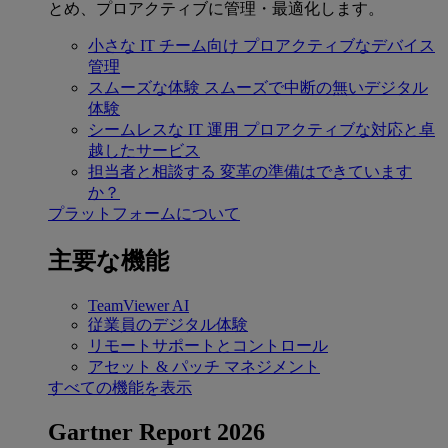
とめ、プロアクティブに管理・最適化します。
小さな IT チーム向け
プロアクティブなデバイス
管理
スムーズな体験
スムーズで中断の無いデジタル
体験
シームレスな IT 運用
プロアクティブな対応と卓
越したサービス
担当者と相談する
変革の準備はできています
か？
プラットフォームについて
主要な機能
TeamViewer AI
従業員のデジタル体験
リモートサポートとコントロール
アセット & パッチ マネジメント
すべての機能を表示
Gartner Report 2026