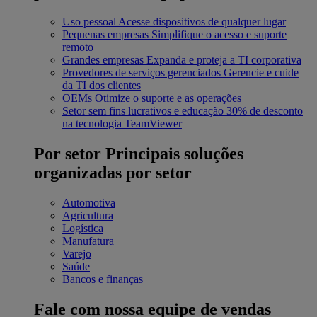
Uso pessoal
Acesse dispositivos de qualquer lugar
Pequenas empresas
Simplifique o acesso e suporte
remoto
Grandes empresas
Expanda e proteja a TI corporativa
Provedores de serviços gerenciados
Gerencie e cuide
da TI dos clientes
OEMs
Otimize o suporte e as operações
Setor sem fins lucrativos e educação
30% de desconto
na tecnologia TeamViewer
Por setor
Principais soluções
organizadas por setor
Automotiva
Agricultura
Logística
Manufatura
Varejo
Saúde
Bancos e finanças
Fale com nossa equipe de vendas