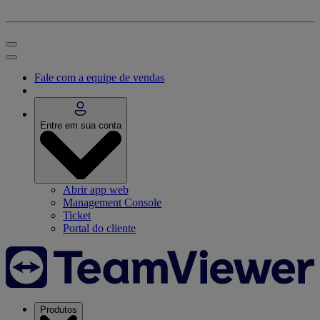
Fale com a equipe de vendas
Entre em sua conta
Abrir app web
Management Console
Ticket
Portal do cliente
Produtos