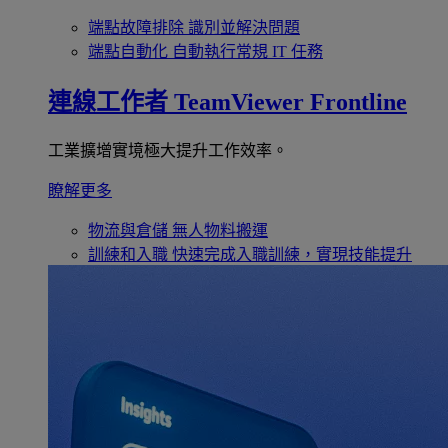
端點故障排除
識別並解決問題
端點自動化
自動執行常規 IT 任務
連線工作者
TeamViewer Frontline
工業擴增實境極大提升工作效率。
瞭解更多
物流與倉儲
無人物料搬運
訓練和入職
快速完成入職訓練，實現技能提升