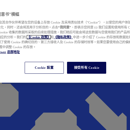
e 同意书”横幅
wer 及其合作伙伴希望在您的设备上存放 Cookie 及采用类似技术（“Cookie”），以使您的用
性化，同时，还会将其用于分析目的。点击
“我同意”
，即表示您同意 (i) 我们设置和使用所有 Cook
Cookie 收集的数据所采取的后续处理措施，我们稍后可能会将这些数据与您使用我们的产品
相应的分析。我们的
《Cookie 政策》
和
《隐私政策》
中进一步介绍了 Cookie 的存放和数据
了使用 Cookie 的确切目的、第三方接收人及 Cookie 的存储时效等。如果您要使用自己的
 设置中调整 Cookie 的存放。
ewer
总部地址
Cookie 設置
接受所有 Cookie