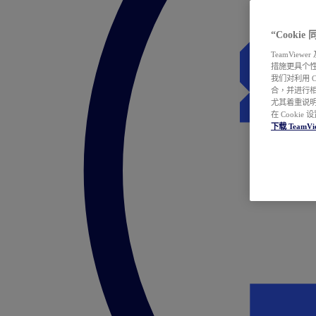
“Cooki
TeamVie
措施更具个
我们对利用 
合，并进行
尤其着重说明
在 Cookie
下载 TeamVi