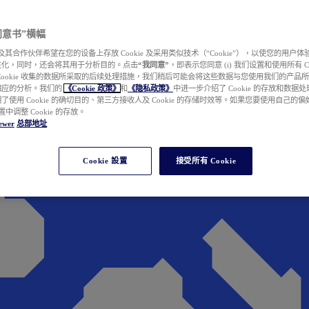
e 同意书”横幅
wer 及其合作伙伴希望在您的设备上存放 Cookie 及采用类似技术（“Cookie”），以使您的用
性化，同时，还会将其用于分析目的。点击
“我同意”
，即表示您同意 (i) 我们设置和使用所有 Cook
Cookie 收集的数据所采取的后续处理措施，我们稍后可能会将这些数据与您使用我们的产品
相应的分析。我们的
《Cookie 政策》
和
《隐私政策》
中进一步介绍了 Cookie 的存放和数据
了使用 Cookie 的确切目的、第三方接收人及 Cookie 的存储时效等。如果您要使用自己的
 设置中调整 Cookie 的存放。
ewer
总部地址
Cookie 設置
接受所有 Cookie