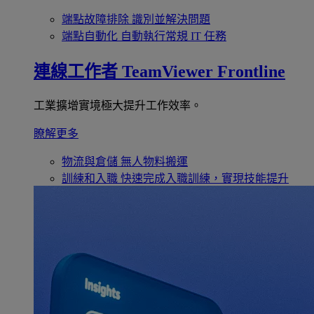
端點故障排除
識別並解決問題
端點自動化
自動執行常規 IT 任務
連線工作者
TeamViewer Frontline
工業擴增實境極大提升工作效率。
瞭解更多
物流與倉儲
無人物料搬運
訓練和入職
快速完成入職訓練，實現技能提升