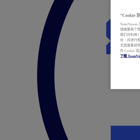
“Cooki
TeamVie
措施更具个
我们对利用 
合，并进行
尤其着重说明
在 Cookie
下载 TeamVi