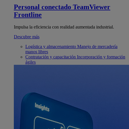
Personal conectado
TeamViewer
Frontline
Impulsa la eficiencia con realidad aumentada industrial.
Descubre más
Logística y almacenamiento
Manejo de mercadería
manos libres
Contratación y capacitación
Incorporación y formación
ágiles