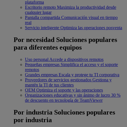
plataforma
Escritorio remoto
Maximiza la productividad desde
cualquier lugar
Pantalla compartida
Comunicación visual en tiempo
real
Servicio inteligente
Optimiza las operaciones posventa
Por necesidad
Soluciones populares
para diferentes equipos
Uso personal
Accede a dispositivos remotos
Pequeñas empresas
Simplifica el acceso y el soporte
remotos
Grandes empresas
Escala y protege tu TI corporativa
Proveedores de servicios gestionados
Gestiona y
mantén la TI de tus clientes
OEM
Optimiza el soporte y las operaciones
Organizaciones educativas y sin ánimo de lucro
30 %
de descuento en tecnología de TeamViewer
Por industria
Soluciones populares
por industria