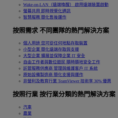
Wake-on-LAN（遠端喚醒）
啟用遠端裝置啟動
螢幕共用
即時視覺化通訊
智慧服務
簡化售後運作
按照需求
不同團隊的熱門解決方案
個人用途
您可從任何地點存取裝置
小型企業
簡化遠端存取與支援
大型企業
擴展並保障企業 IT 安全
自由工作者與數位遊民
隨時隨地安全工作
託管服務供應商
管理與維護客戶 IT 系統
原始設備製造商
簡化支援與運作
非營利及教育行業
TeamViewer 技術享 30% 優惠
按照行業
按行業分類的熱門解決方案
汽車
農業