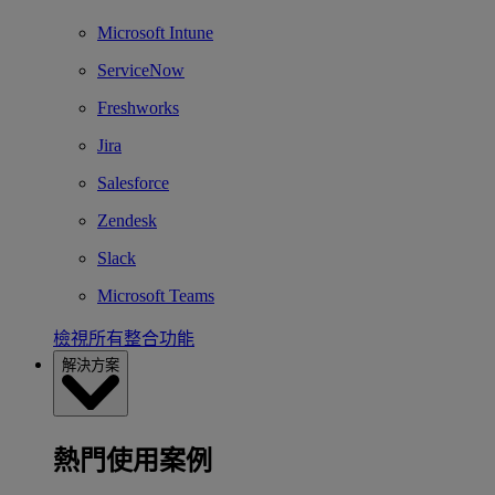
Microsoft Intune
ServiceNow
Freshworks
Jira
Salesforce
Zendesk
Slack
Microsoft Teams
檢視所有整合功能
解決方案
熱門使用案例