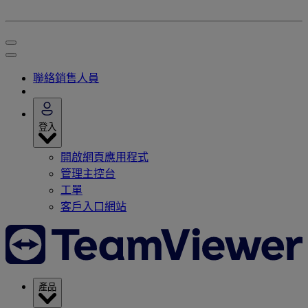
聯絡銷售人員
登入
開啟網頁應用程式
管理主控台
工單
客戶入口網站
產品