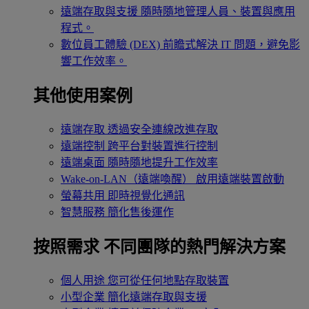
遠端存取與支援
隨時隨地管理人員、裝置與應用
程式。
數位員工體驗 (DEX)
前瞻式解決 IT 問題，避免影
響工作效率。
其他使用案例
遠端存取
透過安全連線改進存取
遠端控制
跨平台對裝置進行控制
遠端桌面
隨時隨地提升工作效率
Wake-on-LAN（遠端喚醒）
啟用遠端裝置啟動
螢幕共用
即時視覺化通訊
智慧服務
簡化售後運作
按照需求
不同團隊的熱門解決方案
個人用途
您可從任何地點存取裝置
小型企業
簡化遠端存取與支援