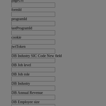
pageUrl
formId
programId
lastProgramId
cookie
jwtToken
DB Industry SIC Code New field
DB Job level
DB Job role
DB Industry
DB Annual Revenue
DB Employee size