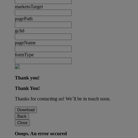
marketoTarget
pagePath
gclid
pageName
formType
Thank you!
Thank You!
Thanks for contacting us! We´ll be in touch soon.
Download
Back
Close
Ooops. An error occured