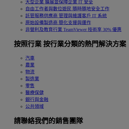
大型企業
擴展並保障企業 IT 安全
自由工作者與數位遊民
隨時隨地安全工作
託管服務供應商
管理與維護客戶 IT 系統
原始設備製造商
簡化支援與運作
非營利及教育行業
TeamViewer 技術享 30% 優惠
按照行業
按行業分類的熱門解決方案
汽車
農業
物流
製造業
零售
醫療保健
銀行與金融
公共領域
請聯絡我們的銷售團隊