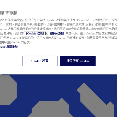
e 同意书”横幅
wer 及其合作伙伴希望在您的设备上存放 Cookie 及采用类似技术（“Cookie”），以使您的用
性化，同时，还会将其用于分析目的。点击
“我同意”
，即表示您同意 (i) 我们设置和使用所有 Cook
Cookie 收集的数据所采取的后续处理措施，我们稍后可能会将这些数据与您使用我们的产品
相应的分析。我们的
《Cookie 政策》
和
《隐私政策》
中进一步介绍了 Cookie 的存放和数据
了使用 Cookie 的确切目的、第三方接收人及 Cookie 的存储时效等。如果您要使用自己的
 设置中调整 Cookie 的存放。
ewer
总部地址
Cookie 設置
接受所有 Cookie