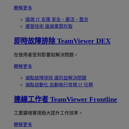
瞭解更多
遠端 IT 支援
安全、靈活、整合
運營技術
遠端車間存取
即時故障排除
TeamViewer DEX
在使用者受到影響前解決問題。
瞭解更多
端點故障排除
識別並解決問題
端點自動化
自動執行常規 IT 任務
連線工作者
TeamViewer Frontline
工業擴增實境極大提升工作效率。
瞭解更多