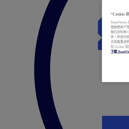
“Cooki
TeamVie
措施更具个
我们对利用 
合，并进行
尤其着重说明
在 Cookie
下载 TeamVi