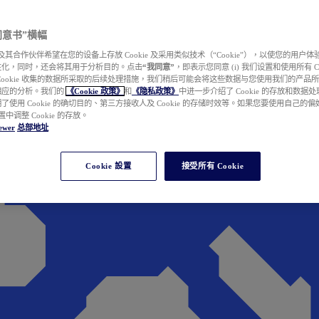
e 同意书”横幅
wer 及其合作伙伴希望在您的设备上存放 Cookie 及采用类似技术（“Cookie”），以使您的用
性化，同时，还会将其用于分析目的。点击
“我同意”
，即表示您同意 (i) 我们设置和使用所有 Cook
Cookie 收集的数据所采取的后续处理措施，我们稍后可能会将这些数据与您使用我们的产品
相应的分析。我们的
《Cookie 政策》
和
《隐私政策》
中进一步介绍了 Cookie 的存放和数据
了使用 Cookie 的确切目的、第三方接收人及 Cookie 的存储时效等。如果您要使用自己的
 设置中调整 Cookie 的存放。
ewer
总部地址
Cookie 設置
接受所有 Cookie