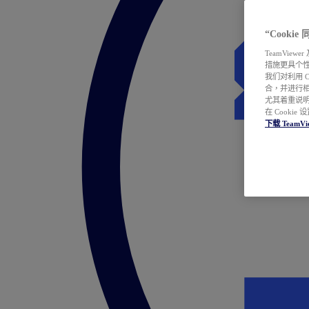
“Cooki
TeamVie
措施更具个
我们对利用 
合，并进行
尤其着重说明
在 Cookie
下载 TeamVi