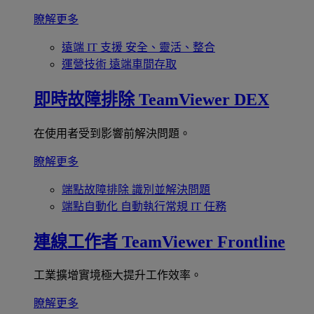
瞭解更多
遠端 IT 支援
安全、靈活、整合
運營技術
遠端車間存取
即時故障排除
TeamViewer DEX
在使用者受到影響前解決問題。
瞭解更多
端點故障排除
識別並解決問題
端點自動化
自動執行常規 IT 任務
連線工作者
TeamViewer Frontline
工業擴增實境極大提升工作效率。
瞭解更多