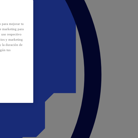
o para mejorar tu
de marketing para
y uso respectivo
cios y marketing
y la duración de
egún tus