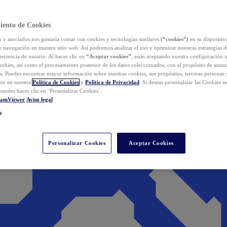
iento de Cookies
y asociados nos gustaría contar con cookies y tecnologías similares
(“cookies”)
en tu dispositiv
e navegación en nuestro sitio web. Así podremos analizar el uso y optimizar nuestras estrategias 
eriencia de usuario. Al hacer clic en
“Aceptar cookies”
, estás aceptando nuestra configuración 
cookies, así como el procesamiento posterior de los datos coleccionados, con el propósito de anun
s. Puedes encontrar mayor información sobre nuestras cookies, sus propósitos, terceras personas 
to en nuestra
Política de Cookies
y
Política de Privacidad
. Si deseas personalizar las Cookies s
puedes hacer clic en ¨Personalizar Cookies¨.
eamViewer
Aviso legal
Personalizar Cookies
Aceptar Cookies