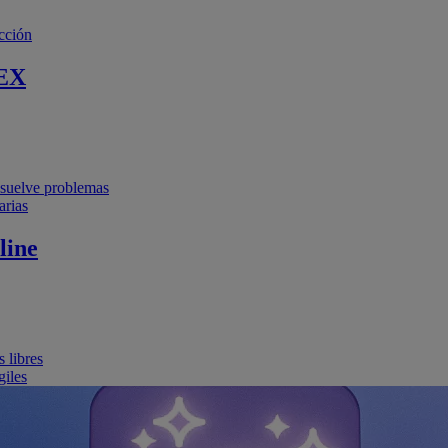
cción
EX
resuelve problemas
arias
line
 libres
giles