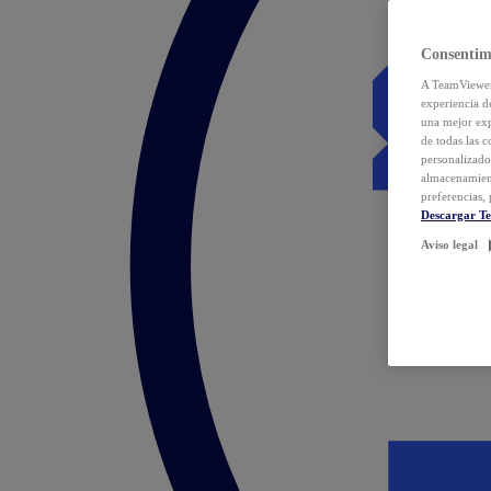
Consentim
A TeamViewer 
experiencia d
una mejor exp
de todas las 
personalizado
almacenamien
preferencias, 
Descargar T
Aviso legal