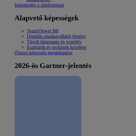
Ismerkedés a platformmal
Alapvető képességek
TeamViewer MI
Digitális munkavállalói élmény
Távoli támogatás és vezérlés
Eszközök és javítások kezelése
Összes képesség megtekintése
2026-ös Gartner-jelentés