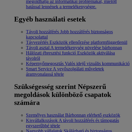
megoldhatja az informatikai problémákat, mielőtt
hatással lennének a termelékenységre.
Egyéb használati esetek
Távoli hozzáférés
Jobb hozzáférés biztonságos
kapcsolattal
Távvezérlés
Eszközök ellenőrzése platformfüggetlenül
Távoli asztal
A termelékenység növelése bárhonnan
Hálózati ébresztési funkció
Eszközök aktiválása
távolról
Képernyőmegosztás
Valós idejű vizuális kommunikáció
Smart Service
A vevőszolgálati műveletek
áramvonalassá tétele
Szükségesség szerint
Népszerű
megoldások különböző csapatok
számára
Személyes használat
Bárhonnan elérhető eszközök
Kisvállalkozások
A távoli hozzáférés és támogatás
egyszerűbbé tétele
Nagyobb vállalatok
Skálázható és biztonságos