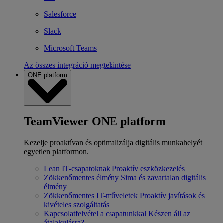
Salesforce
Slack
Microsoft Teams
Az összes integráció megtekintése
ONE platform
TeamViewer ONE platform
Kezelje proaktívan és optimalizálja digitális munkahelyét
egyetlen platformon.
Lean IT-csapatoknak
Proaktív eszközkezelés
Zökkenőmentes élmény
Sima és zavartalan digitális
élmény
Zökkenőmentes IT-műveletek
Proaktív javítások és
kivételes szolgáltatás
Kapcsolatfelvétel a csapatunkkal
Készen áll az
átalakulásra?