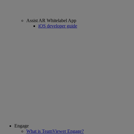
Assist AR Whitelabel App
iOS developer guide
Engage
What is TeamViewer Engage?