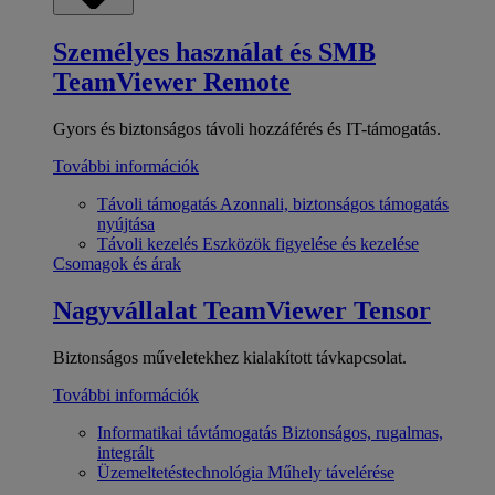
Személyes használat és SMB
TeamViewer Remote
Gyors és biztonságos távoli hozzáférés és IT-támogatás.
További információk
Távoli támogatás
Azonnali, biztonságos támogatás
nyújtása
Távoli kezelés
Eszközök figyelése és kezelése
Csomagok és árak
Nagyvállalat
TeamViewer Tensor
Biztonságos műveletekhez kialakított távkapcsolat.
További információk
Informatikai távtámogatás
Biztonságos, rugalmas,
integrált
Üzemeltetéstechnológia
Műhely távelérése