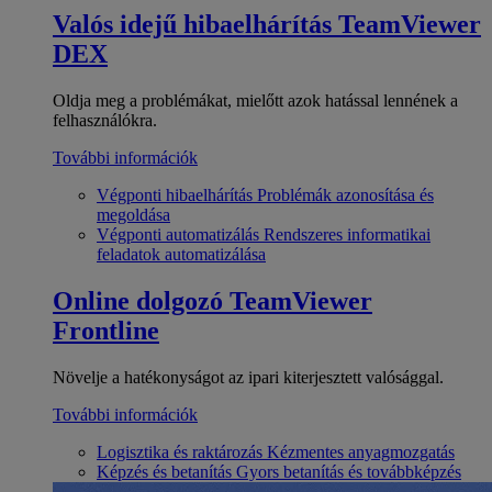
Valós idejű hibaelhárítás
TeamViewer
DEX
Oldja meg a problémákat, mielőtt azok hatással lennének a
felhasználókra.
További információk
Végponti hibaelhárítás
Problémák azonosítása és
megoldása
Végponti automatizálás
Rendszeres informatikai
feladatok automatizálása
Online dolgozó
TeamViewer
Frontline
Növelje a hatékonyságot az ipari kiterjesztett valósággal.
További információk
Logisztika és raktározás
Kézmentes anyagmozgatás
Képzés és betanítás
Gyors betanítás és továbbképzés