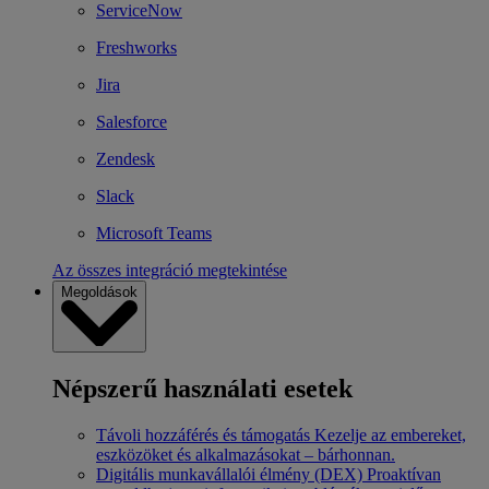
ServiceNow
Freshworks
Jira
Salesforce
Zendesk
Slack
Microsoft Teams
Az összes integráció megtekintése
Megoldások
Népszerű használati esetek
Távoli hozzáférés és támogatás
Kezelje az embereket,
eszközöket és alkalmazásokat – bárhonnan.
Digitális munkavállalói élmény (DEX)
Proaktívan