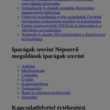
nagyvállalati informatika
Szabadúszók és digitális nomádok
Biztonságos
munkavégzés bárhonnan
Felügyelt szolgáltatást nyújtó szolgáltatók
Ügyfelek
informatikai rendszerének kezelése és karbantartása
Eredeti hardvergyártók (OEM-ek)
A támogatás és a
műveletek racionalizálása
Nonprofit és oktatás
30% kedvezmény a TeamViewer
technológiára
Iparágak szerint
Népszerű
megoldások iparágak szerint
Autóipar
Mezőgazdaság
Logisztika
Gyártás
Kiskereskedelem
Egészségügy
Banki és pénzügyi tevékenység
Közszféra
Kapcsolatfelvétel értékesítési