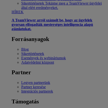
Sikertörténetek
Tekintse meg a TeamViewer ügyfelei
által elért eredményeket.
HÍREK
A TeamViewer arról számolt be, hogy az ügyfelek
gyorsan elfogadták mesterséges intelligencia alapú
ajánlatukat.
Forrásanyagok
Blog
Sikertörténetek
Események és webináriumok
Adatvédelmi központ
Partner
Legyen partnerünk
Partner keresése
Integrációs partnerek
Támogatás