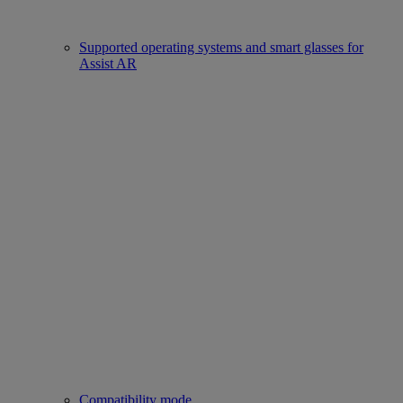
Supported operating systems and smart glasses for
Assist AR
Compatibility mode