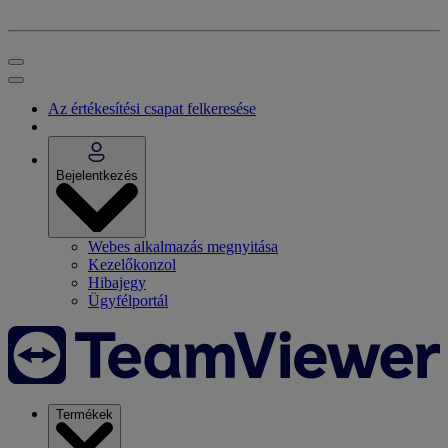
Az értékesítési csapat felkeresése
Bejelentkezés
Webes alkalmazás megnyitása
Kezelőkonzol
Hibajegy
Ügyfélportál
Termékek