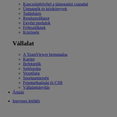
Kapcsolatfelvétel a támogatási csapattal
Útmutatók és kézikönyvek
Tudásbázis
Rendszerállapot
Egyéni modulok
Fejlesztőknek
Közösség
Vállalat
A TeamViewer bemutatása
Karrier
Befektetők
Sajtószoba
Vezetőség
Sportpartnerség
Fenntarthatóság és CSR
Vállalatirányítás
Árazás
Ingyenes letöltés