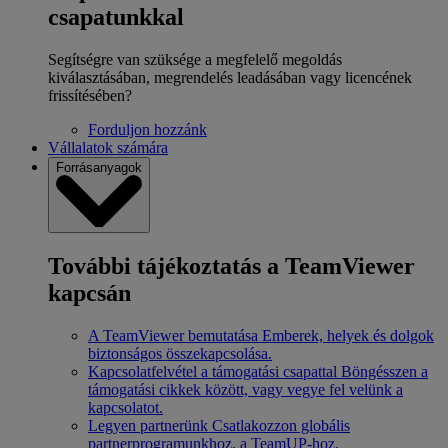
csapatunkkal
Segítségre van szüksége a megfelelő megoldás
kiválasztásában, megrendelés leadásában vagy licencének
frissítésében?
Forduljon hozzánk
Vállalatok számára
Forrásanyagok
További tájékoztatás a TeamViewer
kapcsán
A TeamViewer bemutatása
Emberek, helyek és dolgok
biztonságos összekapcsolása.
Kapcsolatfelvétel a támogatási csapattal
Böngésszen a
támogatási cikkek között, vagy vegye fel velünk a
kapcsolatot.
Legyen partnerünk
Csatlakozzon globális
partnerprogramunkhoz, a TeamUP-hoz.