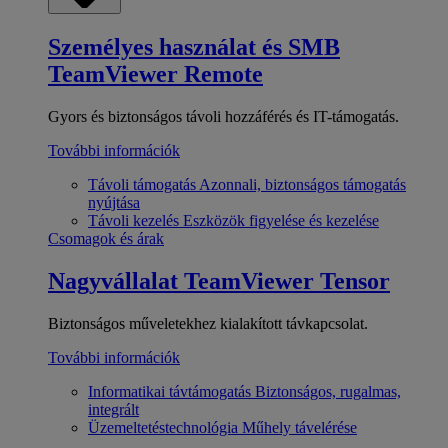
Személyes használat és SMB
TeamViewer Remote
Gyors és biztonságos távoli hozzáférés és IT-támogatás.
További információk
Távoli támogatás
Azonnali, biztonságos támogatás
nyújtása
Távoli kezelés
Eszközök figyelése és kezelése
Csomagok és árak
Nagyvállalat
TeamViewer Tensor
Biztonságos műveletekhez kialakított távkapcsolat.
További információk
Informatikai távtámogatás
Biztonságos, rugalmas,
integrált
Üzemeltetéstechnológia
Műhely távelérése