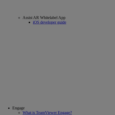
Assist AR Whitelabel App
iOS developer guide
Engage
What is TeamViewer Engage?