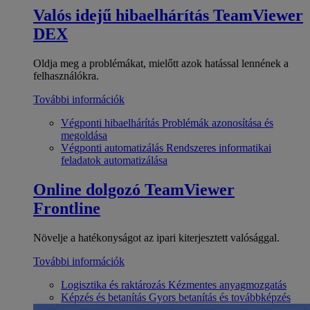
Valós idejű hibaelhárítás
TeamViewer
DEX
Oldja meg a problémákat, mielőtt azok hatással lennének a
felhasználókra.
További információk
Végponti hibaelhárítás
Problémák azonosítása és
megoldása
Végponti automatizálás
Rendszeres informatikai
feladatok automatizálása
Online dolgozó
TeamViewer
Frontline
Növelje a hatékonyságot az ipari kiterjesztett valósággal.
További információk
Logisztika és raktározás
Kézmentes anyagmozgatás
Képzés és betanítás
Gyors betanítás és továbbképzés