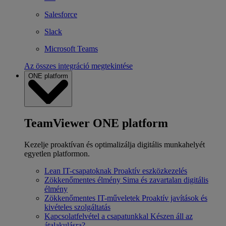
Salesforce
Slack
Microsoft Teams
Az összes integráció megtekintése
ONE platform
TeamViewer ONE platform
Kezelje proaktívan és optimalizálja digitális munkahelyét
egyetlen platformon.
Lean IT-csapatoknak
Proaktív eszközkezelés
Zökkenőmentes élmény
Sima és zavartalan digitális
élmény
Zökkenőmentes IT-műveletek
Proaktív javítások és
kivételes szolgáltatás
Kapcsolatfelvétel a csapatunkkal
Készen áll az
átalakulásra?