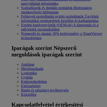
nagyvállalati informatika
Szabadúszók és digitális nomádok
Biztonságos
munkavégzés bárhonnan
Felügyelt szolgáltatást nyújtó szolgáltatók
Ügyfelek
informatikai rendszerének kezelése és karbantartása
Eredeti hardvergyártók (OEM-ek)
A támogatás és a
műveletek racionalizálása
Nonprofit és oktatás
30% kedvezmény a TeamViewer
technológiára
Iparágak szerint
Népszerű
megoldások iparágak szerint
Autóipar
Mezőgazdaság
Logisztika
Gyártás
Kiskereskedelem
Egészségügy
Banki és pénzügyi tevékenység
Közszféra
Kapcsolatfelvétel értékesítési