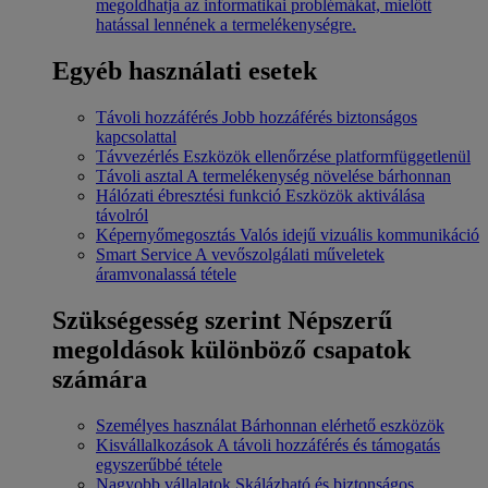
megoldhatja az informatikai problémákat, mielőtt
hatással lennének a termelékenységre.
Egyéb használati esetek
Távoli hozzáférés
Jobb hozzáférés biztonságos
kapcsolattal
Távvezérlés
Eszközök ellenőrzése platformfüggetlenül
Távoli asztal
A termelékenység növelése bárhonnan
Hálózati ébresztési funkció
Eszközök aktiválása
távolról
Képernyőmegosztás
Valós idejű vizuális kommunikáció
Smart Service
A vevőszolgálati műveletek
áramvonalassá tétele
Szükségesség szerint
Népszerű
megoldások különböző csapatok
számára
Személyes használat
Bárhonnan elérhető eszközök
Kisvállalkozások
A távoli hozzáférés és támogatás
egyszerűbbé tétele
Nagyobb vállalatok
Skálázható és biztonságos