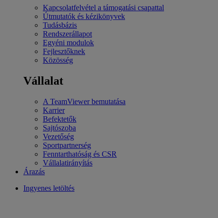
Kapcsolatfelvétel a támogatási csapattal
Útmutatók és kézikönyvek
Tudásbázis
Rendszerállapot
Egyéni modulok
Fejlesztőknek
Közösség
Vállalat
A TeamViewer bemutatása
Karrier
Befektetők
Sajtószoba
Vezetőség
Sportpartnerség
Fenntarthatóság és CSR
Vállalatirányítás
Árazás
Ingyenes letöltés