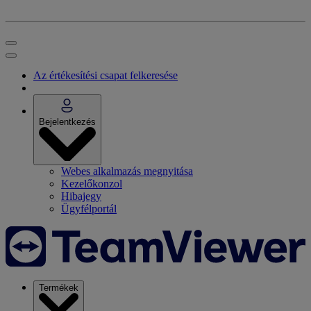
Az értékesítési csapat felkeresése
Bejelentkezés
Webes alkalmazás megnyitása
Kezelőkonzol
Hibajegy
Ügyfélportál
Termékek