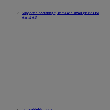
Supported operating systems and smart glasses for
Assist AR
Compatibility mode