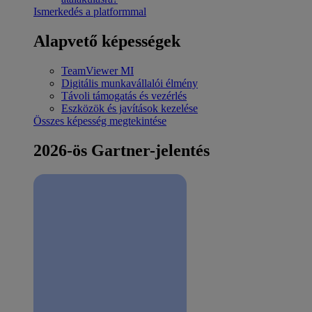
Ismerkedés a platformmal
Alapvető képességek
TeamViewer MI
Digitális munkavállalói élmény
Távoli támogatás és vezérlés
Eszközök és javítások kezelése
Összes képesség megtekintése
2026-ös Gartner-jelentés