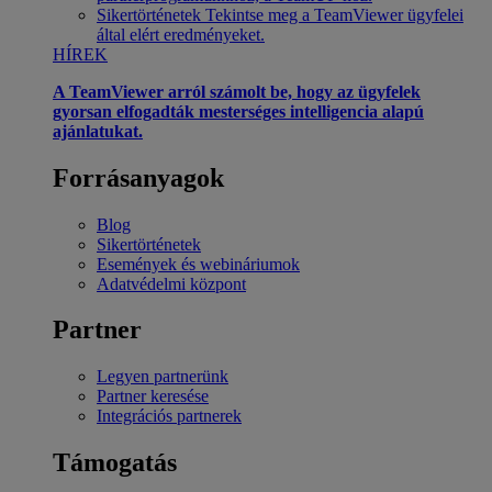
Sikertörténetek
Tekintse meg a TeamViewer ügyfelei
által elért eredményeket.
HÍREK
A TeamViewer arról számolt be, hogy az ügyfelek
gyorsan elfogadták mesterséges intelligencia alapú
ajánlatukat.
Forrásanyagok
Blog
Sikertörténetek
Események és webináriumok
Adatvédelmi központ
Partner
Legyen partnerünk
Partner keresése
Integrációs partnerek
Támogatás