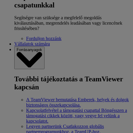
csapatunkkal
Segítségre van szüksége a megfelelő megoldás
kiválasztásában, megrendelés leadásában vagy licencének
frissítésében?
Forduljon hozzánk
Vállalatok számára
Forrásanyagok
További tájékoztatás a TeamViewer
kapcsán
A TeamViewer bemutatása
Emberek, helyek és dolgok
biztonságos összekapcsolása.
Kapcsolatfelvétel a támogatási csapattal
Böngésszen a
támogatási cikkek között, vagy vegye fel velünk a
kapcsolatot.
Legyen partnerünk
Csatlakozzon globális
partnerprogramunkhoz, a TeamUP-hoz.