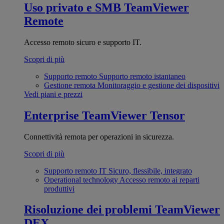
Uso privato e SMB
TeamViewer
Remote
Accesso remoto sicuro e supporto IT.
Scopri di più
Supporto remoto
Supporto remoto istantaneo
Gestione remota
Monitoraggio e gestione dei dispositivi
Vedi piani e prezzi
Enterprise
TeamViewer Tensor
Connettività remota per operazioni in sicurezza.
Scopri di più
Supporto remoto IT
Sicuro, flessibile, integrato
Operational technology
Accesso remoto ai reparti
produttivi
Risoluzione dei problemi
TeamViewer
DEX