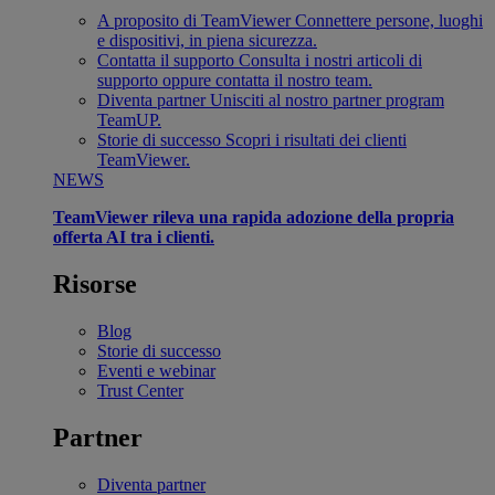
A proposito di TeamViewer
Connettere persone, luoghi
e dispositivi, in piena sicurezza.
Contatta il supporto
Consulta i nostri articoli di
supporto oppure contatta il nostro team.
Diventa partner
Unisciti al nostro partner program
TeamUP.
Storie di successo
Scopri i risultati dei clienti
TeamViewer.
NEWS
TeamViewer rileva una rapida adozione della propria
offerta AI tra i clienti.
Risorse
Blog
Storie di successo
Eventi e webinar
Trust Center
Partner
Diventa partner