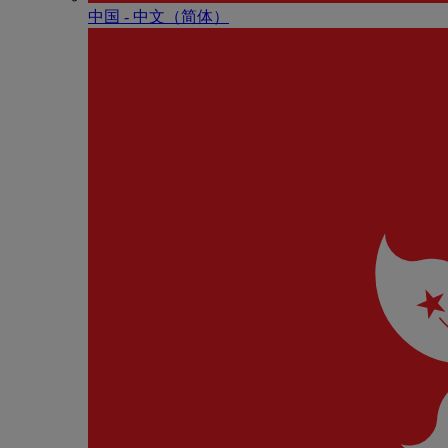
中国 - 中⽂（简体）