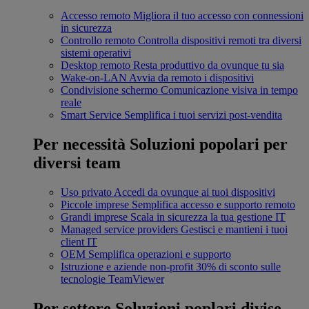
Accesso remoto
Migliora il tuo accesso con connessioni
in sicurezza
Controllo remoto
Controlla dispositivi remoti tra diversi
sistemi operativi
Desktop remoto
Resta produttivo da ovunque tu sia
Wake-on-LAN
Avvia da remoto i dispositivi
Condivisione schermo
Comunicazione visiva in tempo
reale
Smart Service
Semplifica i tuoi servizi post-vendita
Per necessità
Soluzioni popolari per
diversi team
Uso privato
Accedi da ovunque ai tuoi dispositivi
Piccole imprese
Semplifica accesso e supporto remoto
Grandi imprese
Scala in sicurezza la tua gestione IT
Managed service providers
Gestisci e mantieni i tuoi
client IT
OEM
Semplifica operazioni e supporto
Istruzione e aziende non-profit
30% di sconto sulle
tecnologie TeamViewer
Per settore
Soluzioni poplari divise