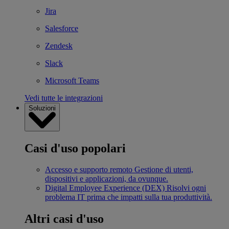
Jira
Salesforce
Zendesk
Slack
Microsoft Teams
Vedi tutte le integrazioni
Soluzioni
Casi d'uso popolari
Accesso e supporto remoto
Gestione di utenti,
dispositivi e applicazioni, da ovunque.
Digital Employee Experience (DEX)
Risolvi ogni
problema IT prima che impatti sulla tua produttività.
Altri casi d'uso