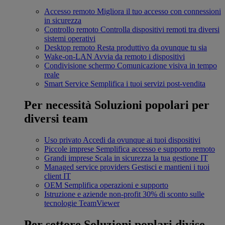
Accesso remoto
Migliora il tuo accesso con connessioni
in sicurezza
Controllo remoto
Controlla dispositivi remoti tra diversi
sistemi operativi
Desktop remoto
Resta produttivo da ovunque tu sia
Wake-on-LAN
Avvia da remoto i dispositivi
Condivisione schermo
Comunicazione visiva in tempo
reale
Smart Service
Semplifica i tuoi servizi post-vendita
Per necessità
Soluzioni popolari per
diversi team
Uso privato
Accedi da ovunque ai tuoi dispositivi
Piccole imprese
Semplifica accesso e supporto remoto
Grandi imprese
Scala in sicurezza la tua gestione IT
Managed service providers
Gestisci e mantieni i tuoi
client IT
OEM
Semplifica operazioni e supporto
Istruzione e aziende non-profit
30% di sconto sulle
tecnologie TeamViewer
Per settore
Soluzioni poplari divise