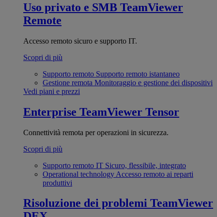
Uso privato e SMB
TeamViewer
Remote
Accesso remoto sicuro e supporto IT.
Scopri di più
Supporto remoto
Supporto remoto istantaneo
Gestione remota
Monitoraggio e gestione dei dispositivi
Vedi piani e prezzi
Enterprise
TeamViewer Tensor
Connettività remota per operazioni in sicurezza.
Scopri di più
Supporto remoto IT
Sicuro, flessibile, integrato
Operational technology
Accesso remoto ai reparti
produttivi
Risoluzione dei problemi
TeamViewer
DEX