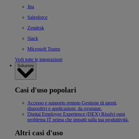
Jira
Salesforce
Zendesk
Slack
Microsoft Teams
Vedi tutte le integrazioni
Soluzioni
Casi d'uso popolari
Accesso e supporto remoto
Gestione di utenti,
dispositivi e applicazioni, da ovunque.
Digital Employee Experience (DEX)
Risolvi ogni
problema IT prima che impatti sulla tua produttività.
Altri casi d'uso