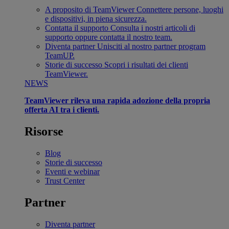
A proposito di TeamViewer
Connettere persone, luoghi
e dispositivi, in piena sicurezza.
Contatta il supporto
Consulta i nostri articoli di
supporto oppure contatta il nostro team.
Diventa partner
Unisciti al nostro partner program
TeamUP.
Storie di successo
Scopri i risultati dei clienti
TeamViewer.
NEWS
TeamViewer rileva una rapida adozione della propria
offerta AI tra i clienti.
Risorse
Blog
Storie di successo
Eventi e webinar
Trust Center
Partner
Diventa partner