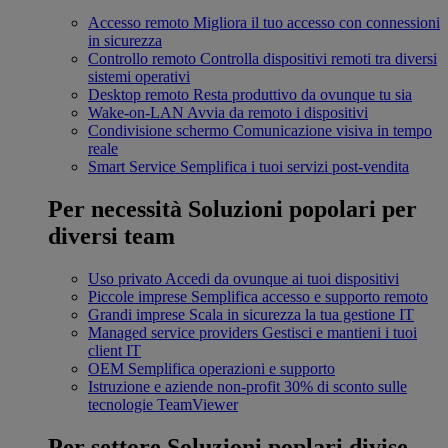
Accesso remoto
Migliora il tuo accesso con connessioni
in sicurezza
Controllo remoto
Controlla dispositivi remoti tra diversi
sistemi operativi
Desktop remoto
Resta produttivo da ovunque tu sia
Wake-on-LAN
Avvia da remoto i dispositivi
Condivisione schermo
Comunicazione visiva in tempo
reale
Smart Service
Semplifica i tuoi servizi post-vendita
Per necessità
Soluzioni popolari per
diversi team
Uso privato
Accedi da ovunque ai tuoi dispositivi
Piccole imprese
Semplifica accesso e supporto remoto
Grandi imprese
Scala in sicurezza la tua gestione IT
Managed service providers
Gestisci e mantieni i tuoi
client IT
OEM
Semplifica operazioni e supporto
Istruzione e aziende non-profit
30% di sconto sulle
tecnologie TeamViewer
Per settore
Soluzioni poplari divise