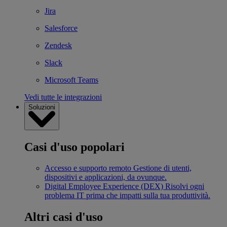
Jira
Salesforce
Zendesk
Slack
Microsoft Teams
Vedi tutte le integrazioni
Soluzioni
Casi d'uso popolari
Accesso e supporto remoto
Gestione di utenti,
dispositivi e applicazioni, da ovunque.
Digital Employee Experience (DEX)
Risolvi ogni
problema IT prima che impatti sulla tua produttività.
Altri casi d'uso