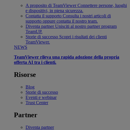
A proposito di TeamViewer
Connettere persone, luoghi
e dispositivi, in piena sicurezza.
Contatta il supporto
Consulta i nostri articoli di
supporto oppure contatta il nostro team.
Diventa partner
Unisciti al nostro partner program
TeamUP.
Storie di successo
Scopri i risultati dei clienti
TeamViewer.
NEWS
TeamViewer rileva una rapida adozione della propria
offerta AI tra i clienti.
Risorse
Blog
Storie di successo
Eventi e webinar
Trust Center
Partner
Diventa partner