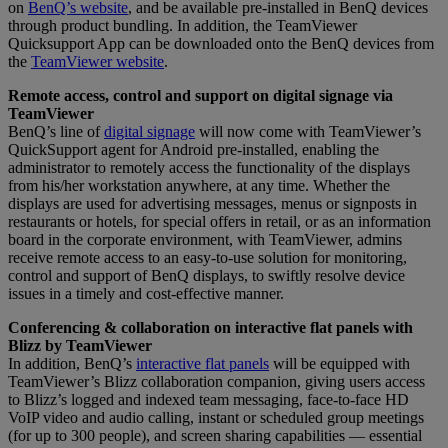
on
BenQ’s website
, and be available pre-installed in BenQ devices
through product bundling. In addition, the TeamViewer
Quicksupport App can be downloaded onto the BenQ devices from
the
TeamViewer website
.
Remote access, control and support on digital signage via
TeamViewer
BenQ’s line of
digital signage
will now come with TeamViewer’s
QuickSupport agent for Android pre-installed, enabling the
administrator to remotely access the functionality of the displays
from his/her workstation anywhere, at any time. Whether the
displays are used for advertising messages, menus or signposts in
restaurants or hotels, for special offers in retail, or as an information
board in the corporate environment, with TeamViewer, admins
receive remote access to an easy-to-use solution for monitoring,
control and support of BenQ displays, to swiftly resolve device
issues in a timely and cost-effective manner.
Conferencing & collaboration on interactive flat panels with
Blizz by TeamViewer
In addition, BenQ’s
interactive flat panels
will be equipped with
TeamViewer’s Blizz collaboration companion, giving users access
to Blizz’s logged and indexed team messaging, face-to-face HD
VoIP video and audio calling, instant or scheduled group meetings
(for up to 300 people), and screen sharing capabilities — essential