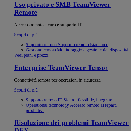
Uso privato e SMB
TeamViewer
Remote
Accesso remoto sicuro e supporto IT.
Scopri di più
Supporto remoto
Supporto remoto istantaneo
Gestione remota
Monitoraggio e gestione dei dispositivi
Vedi piani e prezzi
Enterprise
TeamViewer Tensor
Connettività remota per operazioni in sicurezza.
Scopri di più
Supporto remoto IT
Sicuro, flessibile, integrato
Operational technology
Accesso remoto ai reparti
produttivi
Risoluzione dei problemi
TeamViewer
DEX