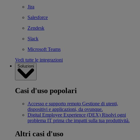
Jira
Salesforce
Zendesk
Slack
Microsoft Teams
Vedi tutte le integrazioni
Soluzioni
Casi d'uso popolari
Accesso e supporto remoto
Gestione di utenti,
dispositivi e applicazioni, da ovunque.
Digital Employee Experience (DEX)
Risolvi ogni
problema IT prima che impatti sulla tua produttività.
Altri casi d'uso