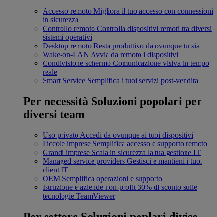
Accesso remoto
Migliora il tuo accesso con connessioni
in sicurezza
Controllo remoto
Controlla dispositivi remoti tra diversi
sistemi operativi
Desktop remoto
Resta produttivo da ovunque tu sia
Wake-on-LAN
Avvia da remoto i dispositivi
Condivisione schermo
Comunicazione visiva in tempo
reale
Smart Service
Semplifica i tuoi servizi post-vendita
Per necessità
Soluzioni popolari per
diversi team
Uso privato
Accedi da ovunque ai tuoi dispositivi
Piccole imprese
Semplifica accesso e supporto remoto
Grandi imprese
Scala in sicurezza la tua gestione IT
Managed service providers
Gestisci e mantieni i tuoi
client IT
OEM
Semplifica operazioni e supporto
Istruzione e aziende non-profit
30% di sconto sulle
tecnologie TeamViewer
Per settore
Soluzioni poplari divise