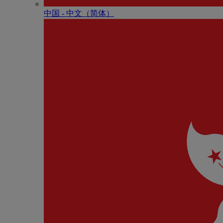
中国 - 中⽂（简体）