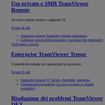
Uso privato e SMB
TeamViewer
Remote
Accesso remoto sicuro e supporto IT.
Scopri di più
Supporto remoto
Supporto remoto istantaneo
Gestione remota
Monitoraggio e gestione dei dispositivi
Vedi piani e prezzi
Enterprise
TeamViewer Tensor
Connettività remota per operazioni in sicurezza.
Scopri di più
Supporto remoto IT
Sicuro, flessibile, integrato
Operational technology
Accesso remoto ai reparti
produttivi
Risoluzione dei problemi
TeamViewer
DEX