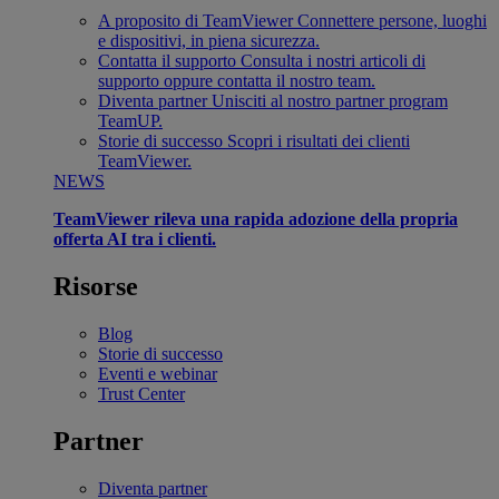
A proposito di TeamViewer
Connettere persone, luoghi
e dispositivi, in piena sicurezza.
Contatta il supporto
Consulta i nostri articoli di
supporto oppure contatta il nostro team.
Diventa partner
Unisciti al nostro partner program
TeamUP.
Storie di successo
Scopri i risultati dei clienti
TeamViewer.
NEWS
TeamViewer rileva una rapida adozione della propria
offerta AI tra i clienti.
Risorse
Blog
Storie di successo
Eventi e webinar
Trust Center
Partner
Diventa partner