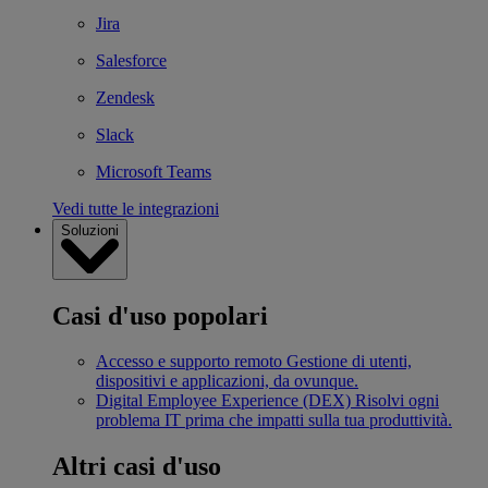
Jira
Salesforce
Zendesk
Slack
Microsoft Teams
Vedi tutte le integrazioni
Soluzioni
Casi d'uso popolari
Accesso e supporto remoto
Gestione di utenti,
dispositivi e applicazioni, da ovunque.
Digital Employee Experience (DEX)
Risolvi ogni
problema IT prima che impatti sulla tua produttività.
Altri casi d'uso