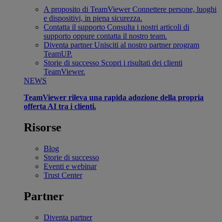
A proposito di TeamViewer
Connettere persone, luoghi
e dispositivi, in piena sicurezza.
Contatta il supporto
Consulta i nostri articoli di
supporto oppure contatta il nostro team.
Diventa partner
Unisciti al nostro partner program
TeamUP.
Storie di successo
Scopri i risultati dei clienti
TeamViewer.
NEWS
TeamViewer rileva una rapida adozione della propria
offerta AI tra i clienti.
Risorse
Blog
Storie di successo
Eventi e webinar
Trust Center
Partner
Diventa partner