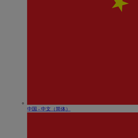
中国 - 中⽂（简体）