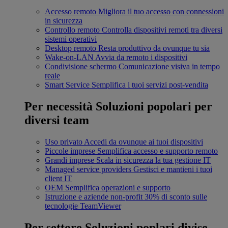
Accesso remoto
Migliora il tuo accesso con connessioni
in sicurezza
Controllo remoto
Controlla dispositivi remoti tra diversi
sistemi operativi
Desktop remoto
Resta produttivo da ovunque tu sia
Wake-on-LAN
Avvia da remoto i dispositivi
Condivisione schermo
Comunicazione visiva in tempo
reale
Smart Service
Semplifica i tuoi servizi post-vendita
Per necessità
Soluzioni popolari per
diversi team
Uso privato
Accedi da ovunque ai tuoi dispositivi
Piccole imprese
Semplifica accesso e supporto remoto
Grandi imprese
Scala in sicurezza la tua gestione IT
Managed service providers
Gestisci e mantieni i tuoi
client IT
OEM
Semplifica operazioni e supporto
Istruzione e aziende non-profit
30% di sconto sulle
tecnologie TeamViewer
Per settore
Soluzioni poplari divise