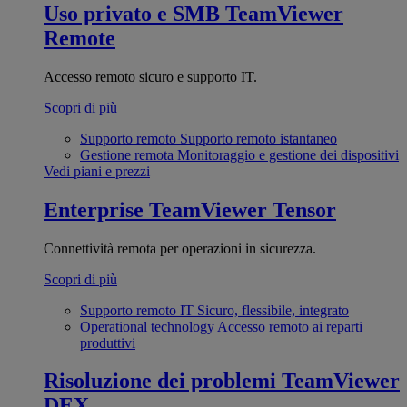
Uso privato e SMB
TeamViewer
Remote
Accesso remoto sicuro e supporto IT.
Scopri di più
Supporto remoto
Supporto remoto istantaneo
Gestione remota
Monitoraggio e gestione dei dispositivi
Vedi piani e prezzi
Enterprise
TeamViewer Tensor
Connettività remota per operazioni in sicurezza.
Scopri di più
Supporto remoto IT
Sicuro, flessibile, integrato
Operational technology
Accesso remoto ai reparti
produttivi
Risoluzione dei problemi
TeamViewer
DEX