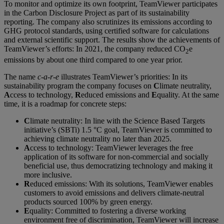
To monitor and optimize its own footprint, TeamViewer participates
in the Carbon Disclosure Project as part of its sustainability
reporting. The company also scrutinizes its emissions according to
GHG protocol standards, using certified software for calculations
and external scientific support. The results show the achievements of
TeamViewer’s efforts: In 2021, the company reduced CO
e
2
emissions by about one third compared to one year prior.
The name
c-a-r-e
illustrates TeamViewer’s priorities: In its
sustainability program the company focuses on
C
limate neutrality,
A
ccess to technology,
R
educed emissions and
E
quality. At the same
time, it is a roadmap for concrete steps:
C
limate neutrality: In line with the Science Based Targets
initiative’s (SBTi) 1.5 °C goal, TeamViewer is committed to
achieving climate neutrality no later than 2025.
A
ccess to technology: TeamViewer leverages the free
application of its software for non-commercial and socially
beneficial use, thus democratizing technology and making it
more inclusive.
R
educed emissions: With its solutions, TeamViewer enables
customers to avoid emissions and delivers climate-neutral
products sourced 100% by green energy.
E
quality: Committed to fostering a diverse working
environment free of discrimination, TeamViewer will increase