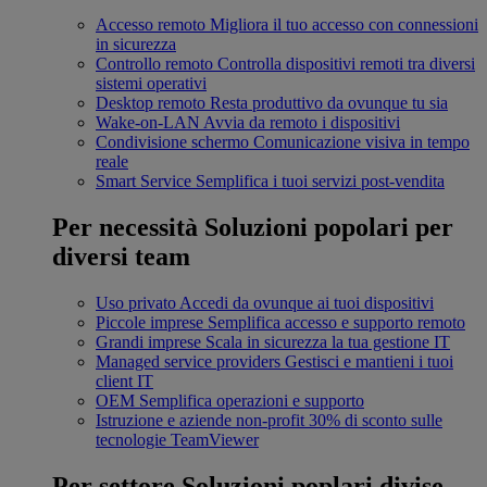
Accesso remoto
Migliora il tuo accesso con connessioni
in sicurezza
Controllo remoto
Controlla dispositivi remoti tra diversi
sistemi operativi
Desktop remoto
Resta produttivo da ovunque tu sia
Wake-on-LAN
Avvia da remoto i dispositivi
Condivisione schermo
Comunicazione visiva in tempo
reale
Smart Service
Semplifica i tuoi servizi post-vendita
Per necessità
Soluzioni popolari per
diversi team
Uso privato
Accedi da ovunque ai tuoi dispositivi
Piccole imprese
Semplifica accesso e supporto remoto
Grandi imprese
Scala in sicurezza la tua gestione IT
Managed service providers
Gestisci e mantieni i tuoi
client IT
OEM
Semplifica operazioni e supporto
Istruzione e aziende non-profit
30% di sconto sulle
tecnologie TeamViewer
Per settore
Soluzioni poplari divise