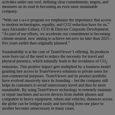
activities under one roof, defining clear commitments, targets, and
measures on its road to becoming an even more sustainable
company.
“With our c-a-r-e program we emphasize the importance that access
to modern technologies, equality, and CO2 reduction have for us,”
says Alexander Gührer, CCO & Director Corporate Development.
“As part of our efforts, we accelerate our commitment to becoming
climate-neutral, now aiming to achieve net-zero no later than 2025 –
five years earlier than originally planned.”
Sustainability is at the core of TeamViewer’s offering. Its products
were born out of the need to reduce the necessity for travel and
physical presence, which naturally leads to the avoidance of CO
2
emissions. This positive impact gets multiplied by a business model
granting free access to TeamViewers solutions to private users for
non-commercial purposes. TeamViewer and its product portfolio
have evolved massively since its founding – but the company still
helps its customers to avoid unnecessary travel and thus be more
sustainable. By using TeamViewer technology to remotely maintain
or repair machines and access devices from mobile phones and
computers to heavy equipment, robots and vehicles, distances across
the globe can be bridged easily and traveling from one place to
another becomes unnecessary in many cases.