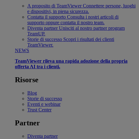
A proposito di TeamViewer
Connettere persone, luoghi
e dispositivi, in piena sicurezza.
Contatta il supporto
Consulta i nostri articoli di
supporto oppure contatta il nostro team.
Diventa partner
Unisciti al nostro partner program
TeamUP.
Storie di successo
Scopri i risultati dei clienti
TeamViewer.
NEWS
TeamViewer rileva una rapida adozione della propria
offerta AI tra i clienti.
Risorse
Blog
Storie di successo
Eventi e webinar
Trust Center
Partner
Diventa partner