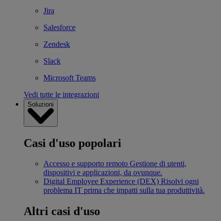
Jira
Salesforce
Zendesk
Slack
Microsoft Teams
Vedi tutte le integrazioni
Soluzioni
Casi d'uso popolari
Accesso e supporto remoto
Gestione di utenti,
dispositivi e applicazioni, da ovunque.
Digital Employee Experience (DEX)
Risolvi ogni
problema IT prima che impatti sulla tua produttività.
Altri casi d'uso