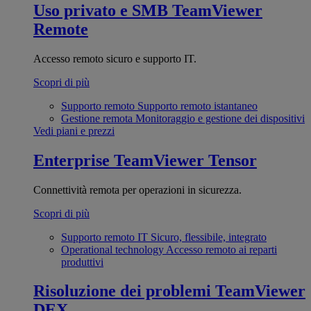
Uso privato e SMB
TeamViewer
Remote
Accesso remoto sicuro e supporto IT.
Scopri di più
Supporto remoto
Supporto remoto istantaneo
Gestione remota
Monitoraggio e gestione dei dispositivi
Vedi piani e prezzi
Enterprise
TeamViewer Tensor
Connettività remota per operazioni in sicurezza.
Scopri di più
Supporto remoto IT
Sicuro, flessibile, integrato
Operational technology
Accesso remoto ai reparti
produttivi
Risoluzione dei problemi
TeamViewer
DEX