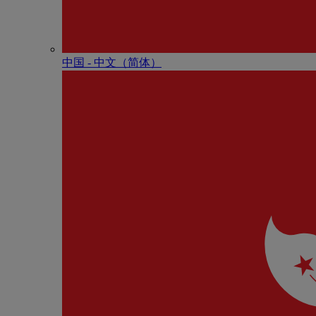
中国 - 中⽂（简体）