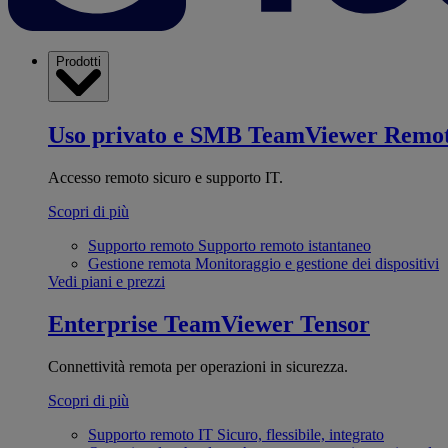
Prodotti
Uso privato e SMB
TeamViewer Remo
Accesso remoto sicuro e supporto IT.
Scopri di più
Supporto remoto
Supporto remoto istantaneo
Gestione remota
Monitoraggio e gestione dei dispositivi
Vedi piani e prezzi
Enterprise
TeamViewer Tensor
Connettività remota per operazioni in sicurezza.
Scopri di più
Supporto remoto IT
Sicuro, flessibile, integrato