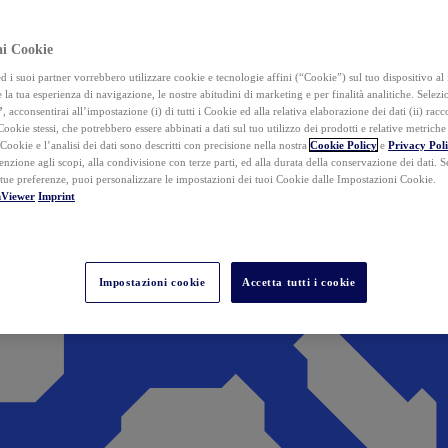
ai Cookie
i suoi partner vorrebbero utilizzare cookie e tecnologie affini (“Cookie”) sul tuo dispositivo al 
 la tua esperienza di navigazione, le nostre abitudini di marketing e per finalità analitiche. Selez
”
, acconsentirai all’impostazione (i) di tutti i Cookie ed alla relativa elaborazione dei dati (ii) racco
 Cookie stessi, che potrebbero essere abbinati a dati sul tuo utilizzo dei prodotti e relative metrich
 Cookie e l’analisi dei dati sono descritti con precisione nella nostra
Cookie Policy
e
Privacy Pol
tenzione agli scopi, alla condivisione con terze parti, ed alla durata della conservazione dei dati. S
 tue preferenze, puoi personalizzare le impostazioni dei tuoi Cookie dalle Impostazioni Cookie.
mViewer
Imprint
Impostazioni cookie
Accetta tutti i cookie