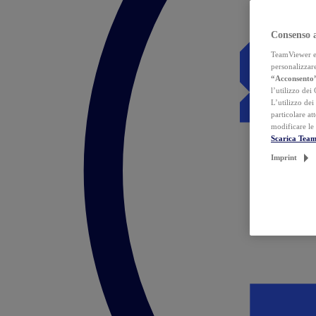
Consenso 
TeamViewer ed 
personalizzare
“Acconsento
l’utilizzo dei
L’utilizzo dei
particolare at
modificare le
Scarica Tea
Imprint