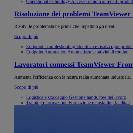
Operational technology
Accesso remoto ai reparti produtt
Risoluzione dei problemi
TeamViewer
Risolvi le problematiche prima che impattino gli utenti.
Scopri di più
Endpoint Troubleshooting
Identifica e risolvi ogni probl
Endpoint Automation
Automatizza le attività di routine
Lavoratori connessi
TeamViewer Front
Aumenta l'efficienza con la nostra realtà aumentata industriale.
Scopri di più
Logistica e stoccaggio
Gestione hands-free del lavoro
Training e formazione
Formazione e upskilling facilitati