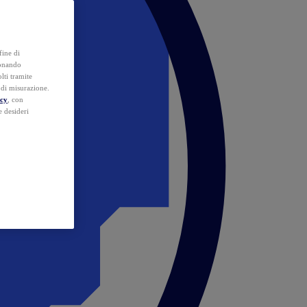
fine di
ionando
lti tramite
e di misurazione.
icy
, con
e desideri