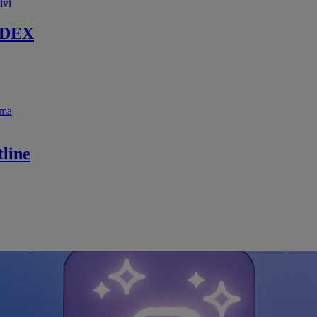
ivi
 DEX
ema
line