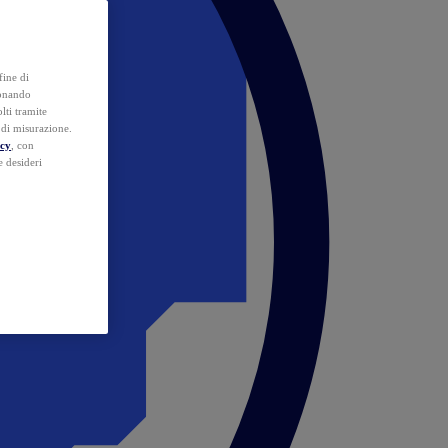
fine di
ionando
lti tramite
e di misurazione.
icy
, con
e desideri