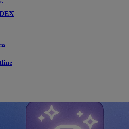
ivi
 DEX
ema
line