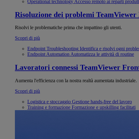
Operational technology
Accesso remoto ai reparti produtt
Risoluzione dei problemi
TeamViewer
Risolvi le problematiche prima che impattino gli utenti.
Scopri di più
Endpoint Troubleshooting
Identifica e risolvi ogni probl
Endpoint Automation
Automatizza le attività di routine
Lavoratori connessi
TeamViewer Front
Aumenta l'efficienza con la nostra realtà aumentata industriale.
Scopri di più
Logistica e stoccaggio
Gestione hands-free del lavoro
Training e formazione
Formazione e upskilling facilitati