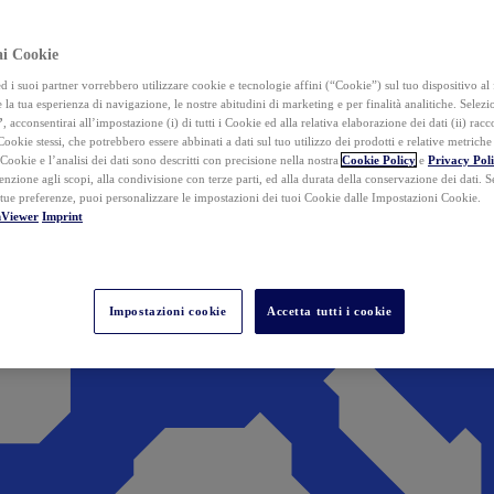
ai Cookie
i suoi partner vorrebbero utilizzare cookie e tecnologie affini (“Cookie”) sul tuo dispositivo al 
 la tua esperienza di navigazione, le nostre abitudini di marketing e per finalità analitiche. Selez
”
, acconsentirai all’impostazione (i) di tutti i Cookie ed alla relativa elaborazione dei dati (ii) racco
 Cookie stessi, che potrebbero essere abbinati a dati sul tuo utilizzo dei prodotti e relative metrich
 Cookie e l’analisi dei dati sono descritti con precisione nella nostra
Cookie Policy
e
Privacy Pol
tenzione agli scopi, alla condivisione con terze parti, ed alla durata della conservazione dei dati. S
 tue preferenze, puoi personalizzare le impostazioni dei tuoi Cookie dalle Impostazioni Cookie.
mViewer
Imprint
Impostazioni cookie
Accetta tutti i cookie