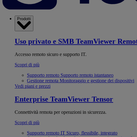
Prodotti
Uso privato e SMB
TeamViewer Remo
Accesso remoto sicuro e supporto IT.
Scopri di più
Supporto remoto
Supporto remoto istantaneo
Gestione remota
Monitoraggio e gestione dei dispositivi
Vedi piani e prezzi
Enterprise
TeamViewer Tensor
Connettività remota per operazioni in sicurezza.
Scopri di più
Supporto remoto IT
Sicuro, flessibile, integrato