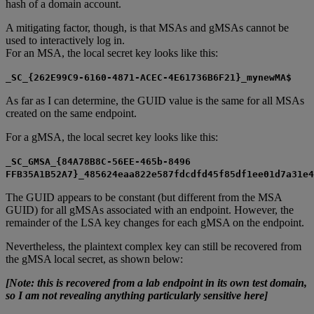
hash of a domain account.
A mitigating factor, though, is that MSAs and gMSAs cannot be
used to interactively log in.
For an MSA, the local secret key looks like this:
_SC_{262E99C9-6160-4871-ACEC-4E61736B6F21}_mynewMA$
As far as I can determine, the GUID value is the same for all MSAs
created on the same endpoint.
For a gMSA, the local secret key looks like this:
_SC_GMSA_{84A78B8C-56EE-465b-8496
FFB35A1B52A7}_485624eaa822e587fdcdfd45f85df1ee01d7a31e4
The GUID appears to be constant (but different from the MSA
GUID) for all gMSAs associated with an endpoint. However, the
remainder of the LSA key changes for each gMSA on the endpoint.
Nevertheless, the plaintext complex key can still be recovered from
the gMSA local secret, as shown below:
[Note: this is recovered from a lab endpoint in its own test domain,
so I am not revealing anything particularly sensitive here]