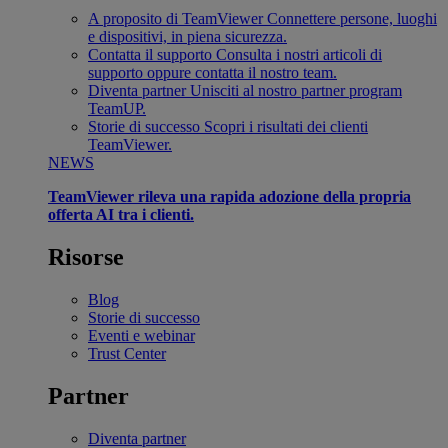
A proposito di TeamViewer
Connettere persone, luoghi
e dispositivi, in piena sicurezza.
Contatta il supporto
Consulta i nostri articoli di
supporto oppure contatta il nostro team.
Diventa partner
Unisciti al nostro partner program
TeamUP.
Storie di successo
Scopri i risultati dei clienti
TeamViewer.
NEWS
TeamViewer rileva una rapida adozione della propria
offerta AI tra i clienti.
Risorse
Blog
Storie di successo
Eventi e webinar
Trust Center
Partner
Diventa partner