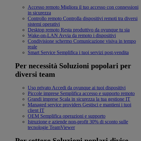
Accesso remoto
Migliora il tuo accesso con connessioni
in sicurezza
Controllo remoto
Controlla dispositivi remoti tra diversi
sistemi operativi
Desktop remoto
Resta produttivo da ovunque tu sia
Wake-on-LAN
Avvia da remoto i dispositivi
Condivisione schermo
Comunicazione visiva in tempo
reale
Smart Service
Semplifica i tuoi servizi post-vendita
Per necessità
Soluzioni popolari per
diversi team
Uso privato
Accedi da ovunque ai tuoi dispositivi
Piccole imprese
Semplifica accesso e supporto remoto
Grandi imprese
Scala in sicurezza la tua gestione IT
Managed service providers
Gestisci e mantieni i tuoi
client IT
OEM
Semplifica operazioni e supporto
Istruzione e aziende non-profit
30% di sconto sulle
tecnologie TeamViewer
Per settore
Soluzioni poplari divise