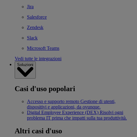
Jira
Salesforce
Zendesk
Slack
Microsoft Teams
Vedi tutte le integrazioni
Soluzioni
Casi d'uso popolari
Accesso e supporto remoto
Gestione di utenti,
dispositivi e applicazioni, da ovunque.
Digital Employee Experience (DEX)
Risolvi ogni
problema IT prima che impatti sulla tua produttività.
Altri casi d'uso