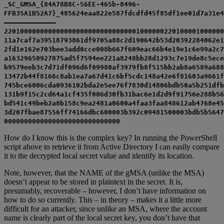
_SC_GMSA_{84A78B8C-56EE-465b-8496-
FFB35A1B52A7}_485624eaa822e587fdcdfd45f85df1ee01d7a31e4
————————————–
2201000000000000000000000000000001000000220100001000000
11a7caf7a39518793861df9705a88c2d190642b53d20392284062e1
2fd1e162e703bee3add0cce008b667f609eac66b4e19e1c6e99a2c7
a16329650927875ad5f7594ee221a8248bb28d1293c7e19de8c5ece
b9579eeb3c7d71df096d6f09980af3979fb8f515bb2ab8a6589a688
13472b44f8166c8ab1ea7a67d41c6bf5cdc148a42e6f81603a9661f
745bce6006cda0936102bda2e5ee76f7830d14806bdb50a5b251dfb
131b9f15c2cd64a1cf435f006d30fb31bac6e1d2d9f91756e288b56
bd541c49beb2a8b158c9ea2481a0600a4faa3faa848612ab4768e45
3d207fbae87556ff74166dbc600003b392c09481500003bdb5b5647
00000000000000000000000000000
How do I know this is the complex key? In running the PowerShell
script above to retrieve it from Active Directory I can easily compare
it to the decrypted local secret value and identify its location.
Note, however, that the NAME of the gMSA (unlike the MSA)
doesn’t appear to be stored in plaintext in the secret. It is,
presumably, recoverable – however, I don’t have information on
how to do so currently. This – in theory – makes it a little more
difficult for an attacker, since unlike an MSA, where the account
name is clearly part of the local secret key, you don’t have that