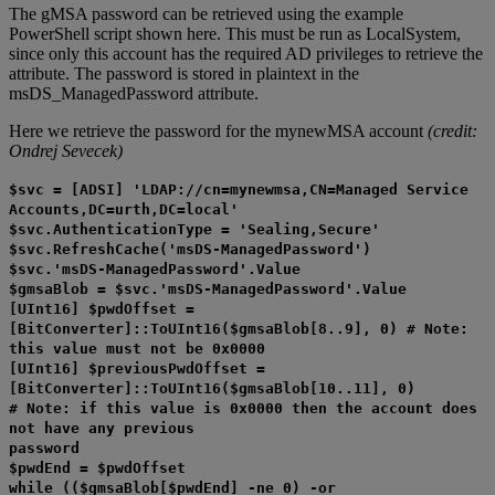
The gMSA password can be retrieved using the example
PowerShell script shown here. This must be run as LocalSystem,
since only this account has the required AD privileges to retrieve the
attribute. The password is stored in plaintext in the
msDS_ManagedPassword attribute.
Here we retrieve the password for the mynewMSA account
(credit:
Ondrej Sevecek)
$svc = [ADSI] 'LDAP://cn=mynewmsa,CN=Managed Service
Accounts,DC=urth,DC=local'
$svc.AuthenticationType = 'Sealing,Secure'
$svc.RefreshCache('msDS-ManagedPassword')
$svc.'msDS-ManagedPassword'.Value
$gmsaBlob = $svc.'msDS-ManagedPassword'.Value
[UInt16] $pwdOffset =
[BitConverter]::ToUInt16($gmsaBlob[8..9], 0) # Note:
this value must not be 0x0000
[UInt16] $previousPwdOffset =
[BitConverter]::ToUInt16($gmsaBlob[10..11], 0)
# Note: if this value is 0x0000 then the account does
not have any previous
password
$pwdEnd = $pwdOffset
while (($gmsaBlob[$pwdEnd] -ne 0) -or