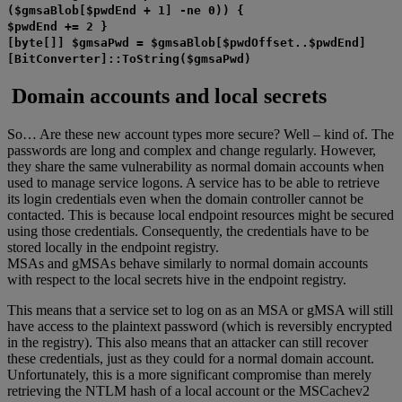
($gmsaBlob[$pwdEnd + 1] -ne 0)) {
$pwdEnd += 2 }
[byte[]] $gmsaPwd = $gmsaBlob[$pwdOffset..$pwdEnd]
[BitConverter]::ToString($gmsaPwd)
Domain accounts and local secrets
So… Are these new account types more secure? Well – kind of. The
passwords are long and complex and change regularly. However,
they share the same vulnerability as normal domain accounts when
used to manage service logons. A service has to be able to retrieve
its login credentials even when the domain controller cannot be
contacted. This is because local endpoint resources might be secured
using those credentials. Consequently, the credentials have to be
stored locally in the endpoint registry.
MSAs and gMSAs behave similarly to normal domain accounts
with respect to the local secrets hive in the endpoint registry.
This means that a service set to log on as an MSA or gMSA will still
have access to the plaintext password (which is reversibly encrypted
in the registry). This also means that an attacker can still recover
these credentials, just as they could for a normal domain account.
Unfortunately, this is a more significant compromise than merely
retrieving the NTLM hash of a local account or the MSCachev2