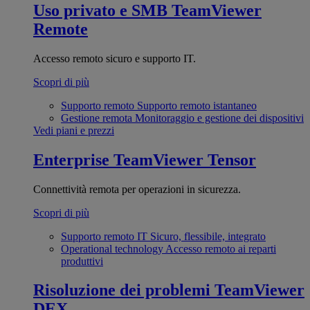
Uso privato e SMB
TeamViewer
Remote
Accesso remoto sicuro e supporto IT.
Scopri di più
Supporto remoto
Supporto remoto istantaneo
Gestione remota
Monitoraggio e gestione dei dispositivi
Vedi piani e prezzi
Enterprise
TeamViewer Tensor
Connettività remota per operazioni in sicurezza.
Scopri di più
Supporto remoto IT
Sicuro, flessibile, integrato
Operational technology
Accesso remoto ai reparti
produttivi
Risoluzione dei problemi
TeamViewer
DEX