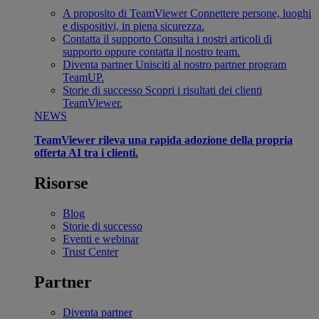
A proposito di TeamViewer
Connettere persone, luoghi
e dispositivi, in piena sicurezza.
Contatta il supporto
Consulta i nostri articoli di
supporto oppure contatta il nostro team.
Diventa partner
Unisciti al nostro partner program
TeamUP.
Storie di successo
Scopri i risultati dei clienti
TeamViewer.
NEWS
TeamViewer rileva una rapida adozione della propria
offerta AI tra i clienti.
Risorse
Blog
Storie di successo
Eventi e webinar
Trust Center
Partner
Diventa partner