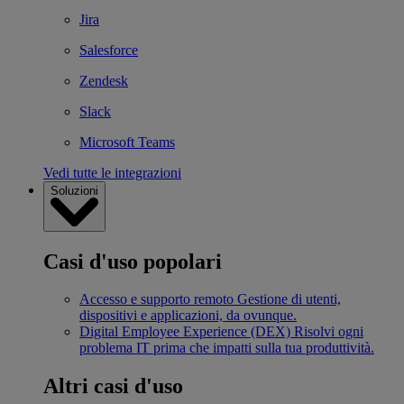
Jira
Salesforce
Zendesk
Slack
Microsoft Teams
Vedi tutte le integrazioni
Soluzioni
Casi d'uso popolari
Accesso e supporto remoto
Gestione di utenti,
dispositivi e applicazioni, da ovunque.
Digital Employee Experience (DEX)
Risolvi ogni
problema IT prima che impatti sulla tua produttività.
Altri casi d'uso