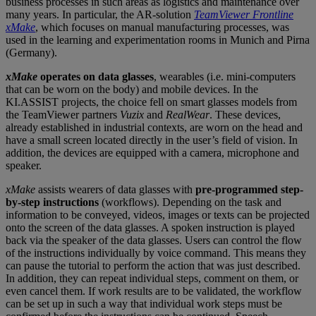
business processes in such areas as logistics and maintenance over
many years. In particular, the AR-solution
TeamViewer
Frontline
xMake
, which focuses on manual manufacturing processes, was
used in the learning and experimentation rooms in Munich and Pirna
(Germany).
xMake
operates on data glasses
, wearables (i.e. mini-computers
that can be worn on the body) and mobile devices. In the
KI.ASSIST projects, the choice fell on smart glasses models from
the TeamViewer partners
Vuzix
and
RealWear
. These devices,
already established in industrial contexts, are worn on the head and
have a small screen located directly in the user’s field of vision. In
addition, the devices are equipped with a camera, microphone and
speaker.
xMake
assists wearers of data glasses with
pre-programmed step-
by-step instructions
(workflows). Depending on the task and
information to be conveyed, videos, images or texts can be projected
onto the screen of the data glasses. A spoken instruction is played
back via the speaker of the data glasses. Users can control the flow
of the instructions individually by voice command. This means they
can pause the tutorial to perform the action that was just described.
In addition, they can repeat individual steps, comment on them, or
even cancel them. If work results are to be validated, the workflow
can be set up in such a way that individual work steps must be