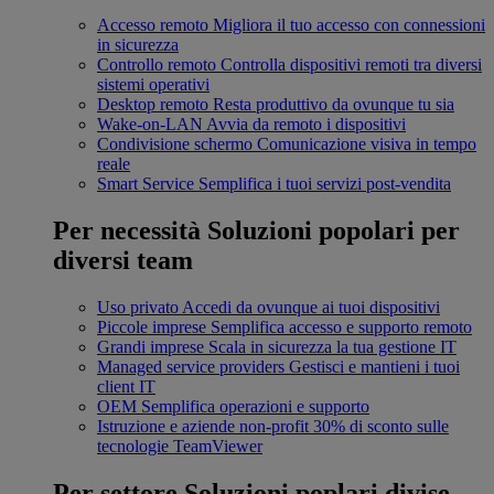
Accesso remoto
Migliora il tuo accesso con connessioni
in sicurezza
Controllo remoto
Controlla dispositivi remoti tra diversi
sistemi operativi
Desktop remoto
Resta produttivo da ovunque tu sia
Wake-on-LAN
Avvia da remoto i dispositivi
Condivisione schermo
Comunicazione visiva in tempo
reale
Smart Service
Semplifica i tuoi servizi post-vendita
Per necessità
Soluzioni popolari per
diversi team
Uso privato
Accedi da ovunque ai tuoi dispositivi
Piccole imprese
Semplifica accesso e supporto remoto
Grandi imprese
Scala in sicurezza la tua gestione IT
Managed service providers
Gestisci e mantieni i tuoi
client IT
OEM
Semplifica operazioni e supporto
Istruzione e aziende non-profit
30% di sconto sulle
tecnologie TeamViewer
Per settore
Soluzioni poplari divise