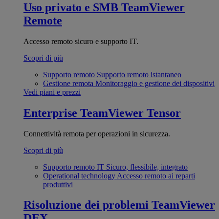
Uso privato e SMB
TeamViewer
Remote
Accesso remoto sicuro e supporto IT.
Scopri di più
Supporto remoto
Supporto remoto istantaneo
Gestione remota
Monitoraggio e gestione dei dispositivi
Vedi piani e prezzi
Enterprise
TeamViewer Tensor
Connettività remota per operazioni in sicurezza.
Scopri di più
Supporto remoto IT
Sicuro, flessibile, integrato
Operational technology
Accesso remoto ai reparti
produttivi
Risoluzione dei problemi
TeamViewer
DEX