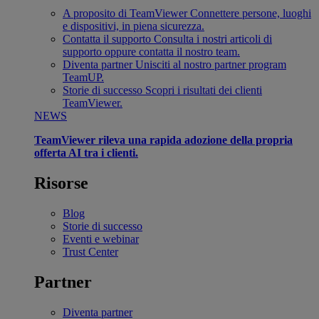
A proposito di TeamViewer
Connettere persone, luoghi
e dispositivi, in piena sicurezza.
Contatta il supporto
Consulta i nostri articoli di
supporto oppure contatta il nostro team.
Diventa partner
Unisciti al nostro partner program
TeamUP.
Storie di successo
Scopri i risultati dei clienti
TeamViewer.
NEWS
TeamViewer rileva una rapida adozione della propria
offerta AI tra i clienti.
Risorse
Blog
Storie di successo
Eventi e webinar
Trust Center
Partner
Diventa partner