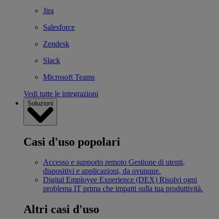
Jira
Salesforce
Zendesk
Slack
Microsoft Teams
Vedi tutte le integrazioni
Soluzioni
Casi d'uso popolari
Accesso e supporto remoto
Gestione di utenti,
dispositivi e applicazioni, da ovunque.
Digital Employee Experience (DEX)
Risolvi ogni
problema IT prima che impatti sulla tua produttività.
Altri casi d'uso