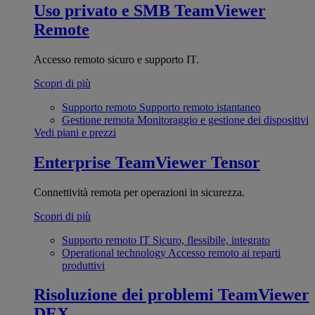
Uso privato e SMB
TeamViewer
Remote
Accesso remoto sicuro e supporto IT.
Scopri di più
Supporto remoto
Supporto remoto istantaneo
Gestione remota
Monitoraggio e gestione dei dispositivi
Vedi piani e prezzi
Enterprise
TeamViewer Tensor
Connettività remota per operazioni in sicurezza.
Scopri di più
Supporto remoto IT
Sicuro, flessibile, integrato
Operational technology
Accesso remoto ai reparti
produttivi
Risoluzione dei problemi
TeamViewer
DEX