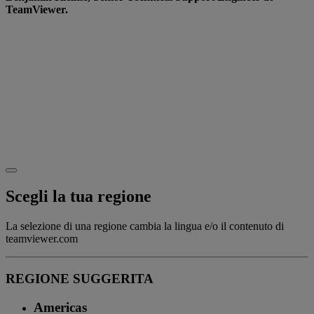
TeamViewer.
Want to learn more?
Go to our
Website
to see how we’re creating a more
diverse and inclusive working world.
Or why not join us on the journey? Check out our
careers page for the latest roles and opportunities.
Scegli la tua regione
La selezione di una regione cambia la lingua e/o il contenuto di
teamviewer.com
REGIONE SUGGERITA
Americas