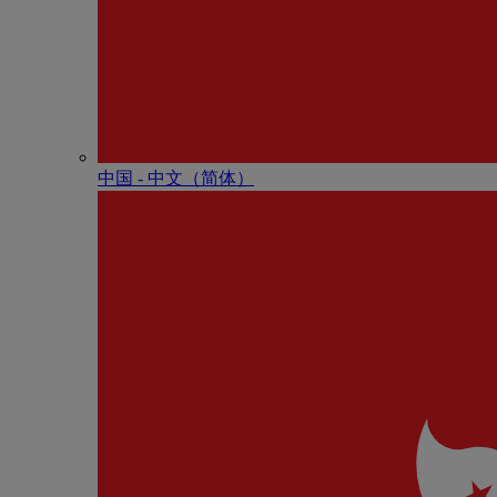
中国 - 中⽂（简体）