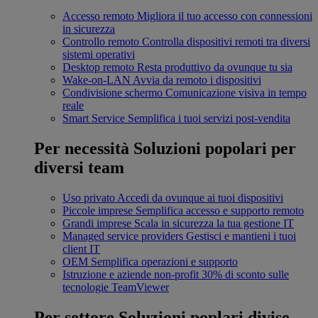
Accesso remoto
Migliora il tuo accesso con connessioni
in sicurezza
Controllo remoto
Controlla dispositivi remoti tra diversi
sistemi operativi
Desktop remoto
Resta produttivo da ovunque tu sia
Wake-on-LAN
Avvia da remoto i dispositivi
Condivisione schermo
Comunicazione visiva in tempo
reale
Smart Service
Semplifica i tuoi servizi post-vendita
Per necessità
Soluzioni popolari per
diversi team
Uso privato
Accedi da ovunque ai tuoi dispositivi
Piccole imprese
Semplifica accesso e supporto remoto
Grandi imprese
Scala in sicurezza la tua gestione IT
Managed service providers
Gestisci e mantieni i tuoi
client IT
OEM
Semplifica operazioni e supporto
Istruzione e aziende non-profit
30% di sconto sulle
tecnologie TeamViewer
Per settore
Soluzioni poplari divise