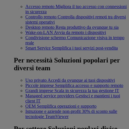
Accesso remoto
Migliora il tuo accesso con connessioni
in sicurezza
Controllo remoto
Controlla dispositivi remoti tra diversi
sistemi operativi
Desktop remoto
Resta produttivo da ovunque tu sia
Wake-on-LAN
Avvia da remoto i dispositivi
Condivisione schermo
Comunicazione visiva in tempo
reale
Smart Service
Semplifica i tuoi servizi post-vendita
Per necessità
Soluzioni popolari per
diversi team
Uso privato
Accedi da ovunque ai tuoi dispositivi
Piccole imprese
Semplifica accesso e supporto remoto
Grandi imprese
Scala in sicurezza la tua gestione IT
Managed service providers
Gestisci e mantieni i tuoi
client IT
OEM
Semplifica operazioni e supporto
Istruzione e aziende non-profit
30% di sconto sulle
tecnologie TeamViewer
Per settore
Soluzioni poplari divise