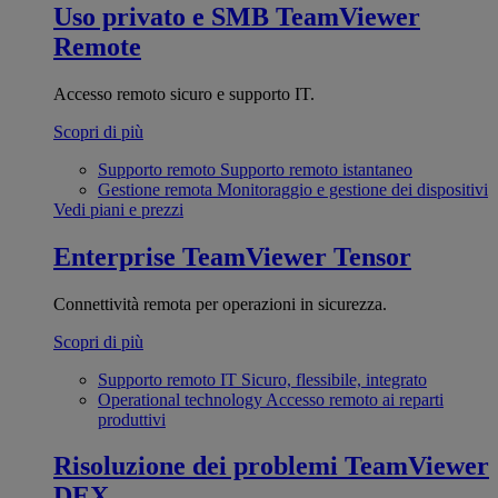
Uso privato e SMB
TeamViewer
Remote
Accesso remoto sicuro e supporto IT.
Scopri di più
Supporto remoto
Supporto remoto istantaneo
Gestione remota
Monitoraggio e gestione dei dispositivi
Vedi piani e prezzi
Enterprise
TeamViewer Tensor
Connettività remota per operazioni in sicurezza.
Scopri di più
Supporto remoto IT
Sicuro, flessibile, integrato
Operational technology
Accesso remoto ai reparti
produttivi
Risoluzione dei problemi
TeamViewer
DEX