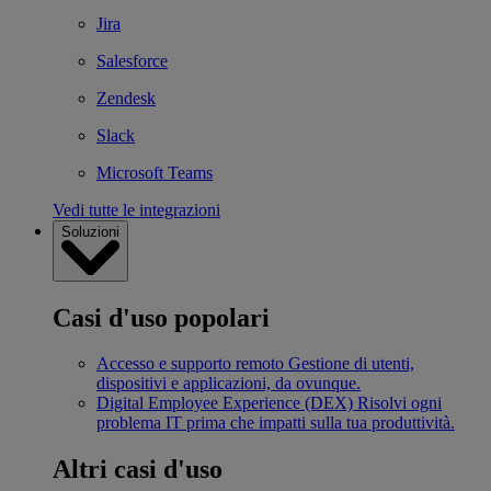
Jira
Salesforce
Zendesk
Slack
Microsoft Teams
Vedi tutte le integrazioni
Soluzioni
Casi d'uso popolari
Accesso e supporto remoto
Gestione di utenti,
dispositivi e applicazioni, da ovunque.
Digital Employee Experience (DEX)
Risolvi ogni
problema IT prima che impatti sulla tua produttività.
Altri casi d'uso