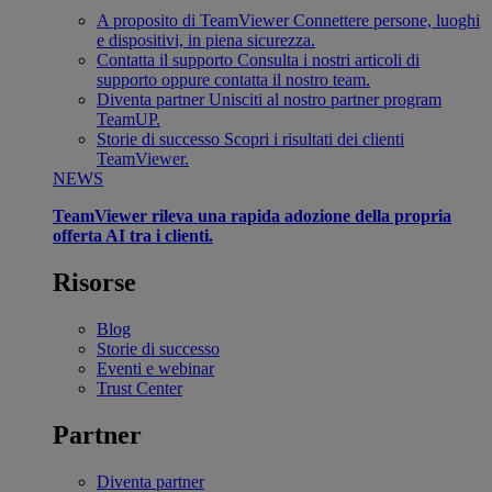
A proposito di TeamViewer
Connettere persone, luoghi
e dispositivi, in piena sicurezza.
Contatta il supporto
Consulta i nostri articoli di
supporto oppure contatta il nostro team.
Diventa partner
Unisciti al nostro partner program
TeamUP.
Storie di successo
Scopri i risultati dei clienti
TeamViewer.
NEWS
TeamViewer rileva una rapida adozione della propria
offerta AI tra i clienti.
Risorse
Blog
Storie di successo
Eventi e webinar
Trust Center
Partner
Diventa partner