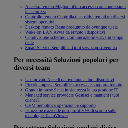
Accesso remoto
Migliora il tuo accesso con connessioni
in sicurezza
Controllo remoto
Controlla dispositivi remoti tra diversi
sistemi operativi
Desktop remoto
Resta produttivo da ovunque tu sia
Wake-on-LAN
Avvia da remoto i dispositivi
Condivisione schermo
Comunicazione visiva in tempo
reale
Smart Service
Semplifica i tuoi servizi post-vendita
Per necessità
Soluzioni popolari per
diversi team
Uso privato
Accedi da ovunque ai tuoi dispositivi
Piccole imprese
Semplifica accesso e supporto remoto
Grandi imprese
Scala in sicurezza la tua gestione IT
Managed service providers
Gestisci e mantieni i tuoi
client IT
OEM
Semplifica operazioni e supporto
Istruzione e aziende non-profit
30% di sconto sulle
tecnologie TeamViewer
Per settore
Soluzioni poplari divise