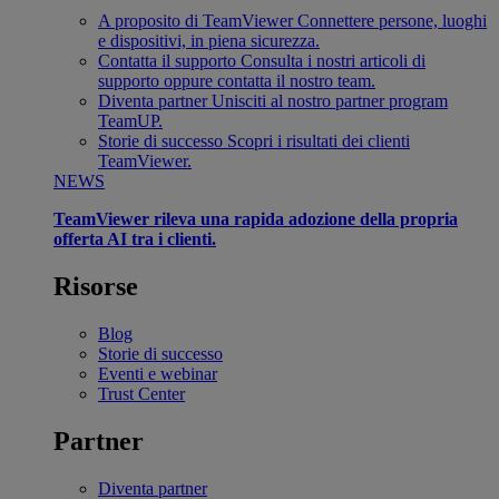
A proposito di TeamViewer
Connettere persone, luoghi
e dispositivi, in piena sicurezza.
Contatta il supporto
Consulta i nostri articoli di
supporto oppure contatta il nostro team.
Diventa partner
Unisciti al nostro partner program
TeamUP.
Storie di successo
Scopri i risultati dei clienti
TeamViewer.
NEWS
TeamViewer rileva una rapida adozione della propria
offerta AI tra i clienti.
Risorse
Blog
Storie di successo
Eventi e webinar
Trust Center
Partner
Diventa partner