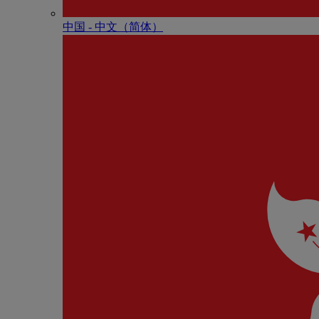
中国 - 中⽂（简体）