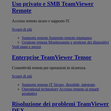
Uso privato e SMB
TeamViewer
Remote
Accesso remoto sicuro e supporto IT.
Scopri di più
Supporto remoto
Supporto remoto istantaneo
Gestione remota
Monitoraggio e gestione dei dispositivi
Vedi piani e prezzi
Enterprise
TeamViewer Tensor
Connettività remota per operazioni in sicurezza.
Scopri di più
Supporto remoto IT
Sicuro, flessibile, integrato
Operational technology
Accesso remoto ai reparti
produttivi
Risoluzione dei problemi
TeamViewer
DEX