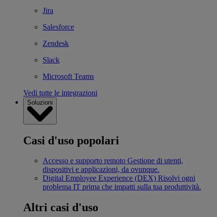
Jira
Salesforce
Zendesk
Slack
Microsoft Teams
Vedi tutte le integrazioni
Soluzioni
Casi d'uso popolari
Accesso e supporto remoto
Gestione di utenti,
dispositivi e applicazioni, da ovunque.
Digital Employee Experience (DEX)
Risolvi ogni
problema IT prima che impatti sulla tua produttività.
Altri casi d'uso