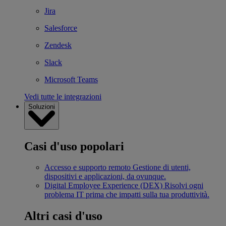
Jira
Salesforce
Zendesk
Slack
Microsoft Teams
Vedi tutte le integrazioni
Soluzioni
Casi d'uso popolari
Accesso e supporto remoto
Gestione di utenti,
dispositivi e applicazioni, da ovunque.
Digital Employee Experience (DEX)
Risolvi ogni
problema IT prima che impatti sulla tua produttività.
Altri casi d'uso