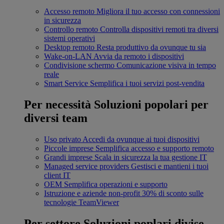
Accesso remoto
Migliora il tuo accesso con connessioni
in sicurezza
Controllo remoto
Controlla dispositivi remoti tra diversi
sistemi operativi
Desktop remoto
Resta produttivo da ovunque tu sia
Wake-on-LAN
Avvia da remoto i dispositivi
Condivisione schermo
Comunicazione visiva in tempo
reale
Smart Service
Semplifica i tuoi servizi post-vendita
Per necessità
Soluzioni popolari per
diversi team
Uso privato
Accedi da ovunque ai tuoi dispositivi
Piccole imprese
Semplifica accesso e supporto remoto
Grandi imprese
Scala in sicurezza la tua gestione IT
Managed service providers
Gestisci e mantieni i tuoi
client IT
OEM
Semplifica operazioni e supporto
Istruzione e aziende non-profit
30% di sconto sulle
tecnologie TeamViewer
Per settore
Soluzioni poplari divise