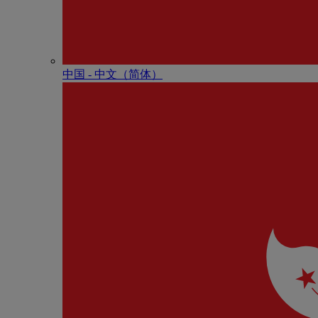
中国 - 中⽂（简体）