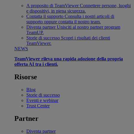
A proposito di TeamViewer
Connettere persone, luoghi
e dispositivi, in piena sicurezza.
Contatta il supporto
Consulta i nostri articoli di
supporto oppure contatta il nostro team.
Diventa partner
Unisciti al nostro partner program
TeamUP.
Storie di successo
Scopri i risultati dei clienti
TeamViewer.
NEWS
TeamViewer rileva una rapida adozione della propria
offerta AI tra i clienti.
Risorse
Blog
Storie di successo
Eventi e webinar
Trust Center
Partner
Diventa partner