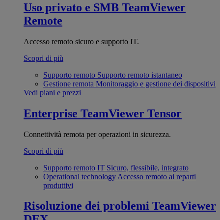
Uso privato e SMB
TeamViewer
Remote
Accesso remoto sicuro e supporto IT.
Scopri di più
Supporto remoto
Supporto remoto istantaneo
Gestione remota
Monitoraggio e gestione dei dispositivi
Vedi piani e prezzi
Enterprise
TeamViewer Tensor
Connettività remota per operazioni in sicurezza.
Scopri di più
Supporto remoto IT
Sicuro, flessibile, integrato
Operational technology
Accesso remoto ai reparti
produttivi
Risoluzione dei problemi
TeamViewer
DEX