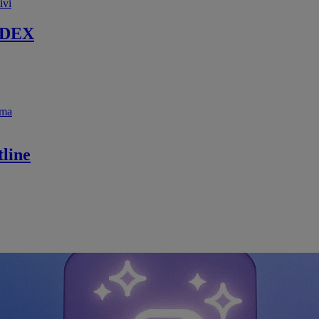
ivi
 DEX
ema
line