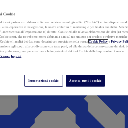
ai Cookie
i suoi partner vorrebbero utilizzare cookie e tecnologie affini (“Cookie”) sul tuo dispositivo al 
 la tua esperienza di navigazione, le nostre abitudini di marketing e per finalità analitiche. Selez
”
, acconsentirai all’impostazione (i) di tutti i Cookie ed alla relativa elaborazione dei dati (ii) racco
 Cookie stessi, che potrebbero essere abbinati a dati sul tuo utilizzo dei prodotti e relative metrich
 Cookie e l’analisi dei dati sono descritti con precisione nella nostra
Cookie Policy
e
Privacy Pol
tenzione agli scopi, alla condivisione con terze parti, ed alla durata della conservazione dei dati. S
 tue preferenze, puoi personalizzare le impostazioni dei tuoi Cookie dalle Impostazioni Cookie.
mViewer
Imprint
Impostazioni cookie
Accetta tutti i cookie