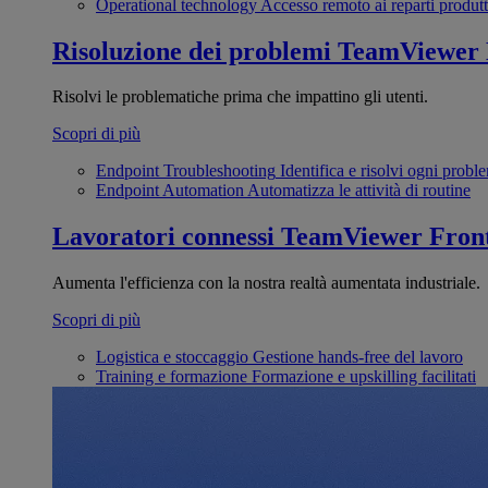
Operational technology
Accesso remoto ai reparti produtt
Risoluzione dei problemi
TeamViewer
Risolvi le problematiche prima che impattino gli utenti.
Scopri di più
Endpoint Troubleshooting
Identifica e risolvi ogni probl
Endpoint Automation
Automatizza le attività di routine
Lavoratori connessi
TeamViewer Front
Aumenta l'efficienza con la nostra realtà aumentata industriale.
Scopri di più
Logistica e stoccaggio
Gestione hands-free del lavoro
Training e formazione
Formazione e upskilling facilitati