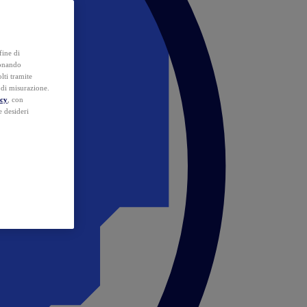
fine di
ionando
lti tramite
e di misurazione.
icy
, con
e desideri