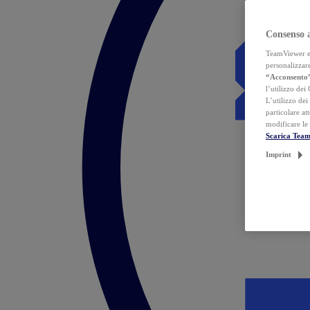
Consenso 
TeamViewer ed 
personalizzare
“Acconsento
l’utilizzo dei
L’utilizzo dei
particolare at
modificare le
Scarica Tea
Imprint