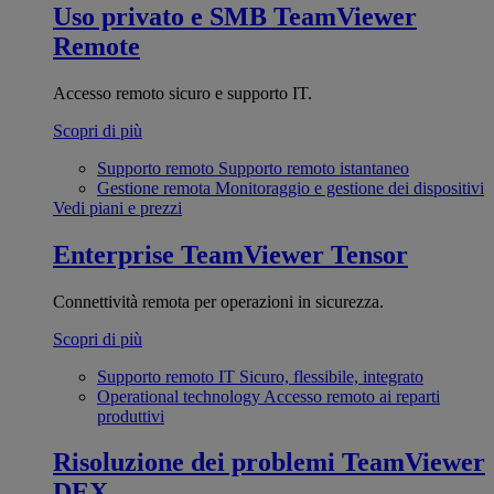
Uso privato e SMB
TeamViewer
Remote
Accesso remoto sicuro e supporto IT.
Scopri di più
Supporto remoto
Supporto remoto istantaneo
Gestione remota
Monitoraggio e gestione dei dispositivi
Vedi piani e prezzi
Enterprise
TeamViewer Tensor
Connettività remota per operazioni in sicurezza.
Scopri di più
Supporto remoto IT
Sicuro, flessibile, integrato
Operational technology
Accesso remoto ai reparti
produttivi
Risoluzione dei problemi
TeamViewer
DEX