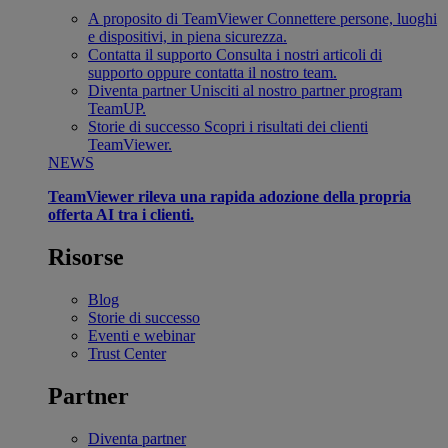
A proposito di TeamViewer
Connettere persone, luoghi
e dispositivi, in piena sicurezza.
Contatta il supporto
Consulta i nostri articoli di
supporto oppure contatta il nostro team.
Diventa partner
Unisciti al nostro partner program
TeamUP.
Storie di successo
Scopri i risultati dei clienti
TeamViewer.
NEWS
TeamViewer rileva una rapida adozione della propria
offerta AI tra i clienti.
Risorse
Blog
Storie di successo
Eventi e webinar
Trust Center
Partner
Diventa partner