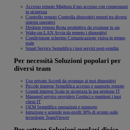
Accesso remoto
Migliora il tuo accesso con connessioni
in sicurezza
Controllo remoto
Controlla dispositivi remoti tra diversi
sistemi operativi
Desktop remoto
Resta produttivo da ovunque tu sia
Wake-on-LAN
Avvia da remoto i dispositivi
Condivisione schermo
Comunicazione visiva in tempo
reale
Smart Service
Semplifica i tuoi servizi post-vendita
Per necessità
Soluzioni popolari per
diversi team
Uso privato
Accedi da ovunque ai tuoi dispositivi
Piccole imprese
Semplifica accesso e supporto remoto
Grandi imprese
Scala in sicurezza la tua gestione IT
Managed service providers
Gestisci e mantieni i tuoi
client IT
OEM
Semplifica operazioni e supporto
Istruzione e aziende non-profit
30% di sconto sulle
tecnologie TeamViewer
Per settore
Soluzioni poplari divise