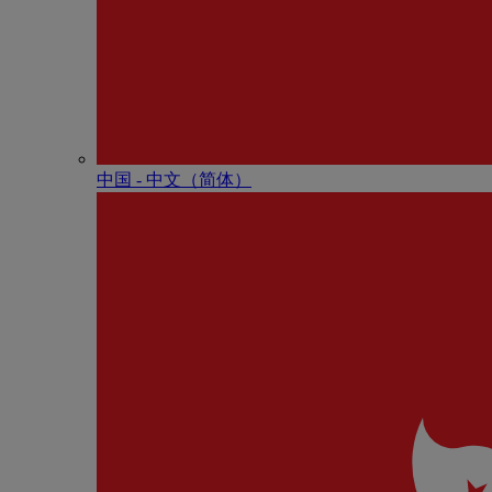
中国 - 中⽂（简体）