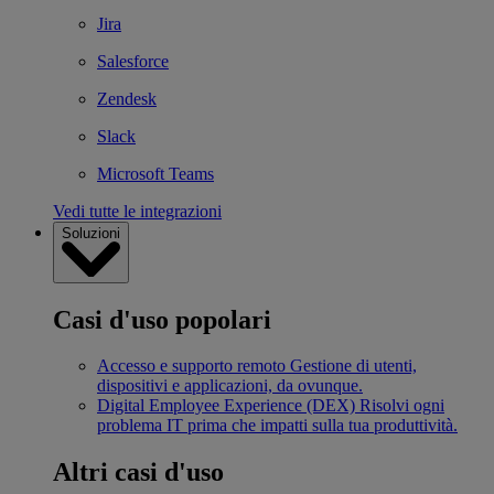
Jira
Salesforce
Zendesk
Slack
Microsoft Teams
Vedi tutte le integrazioni
Soluzioni
Casi d'uso popolari
Accesso e supporto remoto
Gestione di utenti,
dispositivi e applicazioni, da ovunque.
Digital Employee Experience (DEX)
Risolvi ogni
problema IT prima che impatti sulla tua produttività.
Altri casi d'uso