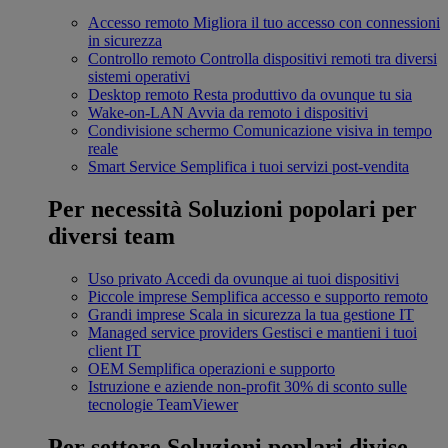
Accesso remoto
Migliora il tuo accesso con connessioni
in sicurezza
Controllo remoto
Controlla dispositivi remoti tra diversi
sistemi operativi
Desktop remoto
Resta produttivo da ovunque tu sia
Wake-on-LAN
Avvia da remoto i dispositivi
Condivisione schermo
Comunicazione visiva in tempo
reale
Smart Service
Semplifica i tuoi servizi post-vendita
Per necessità
Soluzioni popolari per
diversi team
Uso privato
Accedi da ovunque ai tuoi dispositivi
Piccole imprese
Semplifica accesso e supporto remoto
Grandi imprese
Scala in sicurezza la tua gestione IT
Managed service providers
Gestisci e mantieni i tuoi
client IT
OEM
Semplifica operazioni e supporto
Istruzione e aziende non-profit
30% di sconto sulle
tecnologie TeamViewer
Per settore
Soluzioni poplari divise