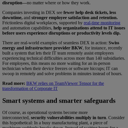
disruption—
no matter where or how they work.
Companies investing in DEX see
fewer help desk tickets, less
downtime,
and
stronger employee satisfaction and retention.
Frictionless digital workplaces, supported by
real-time monitoring
and automation capabilities,
help organizations attend to IT issues
before users experience disruptions or productivity levels dip.
There are real-world examples of seamless DEX in action:
Swiss
energy and infrastructure provider BKW
, for instance, recently
built a system that lets their IT team remotely assist employees
experiencing technical difficulties across more than 140 subsidiaries.
For employees, this means no more waiting for an in-person
technician when their device freezes or software hiccups; IT can
swoop in remotely and solve problems in minutes instead of hours.
Read more:
BKW relies on TeamViewer Tensor for the
transformation of Corporate IT
Smart systems and smarter safeguards
Of course, as operational systems become more
interconnected,
security vulnerabilities multiply in turn
. Consider
this hypothetical: In a busy manufacturing plant, a piece of
machinery suddenly breaks down. Instead of waiting hours for a