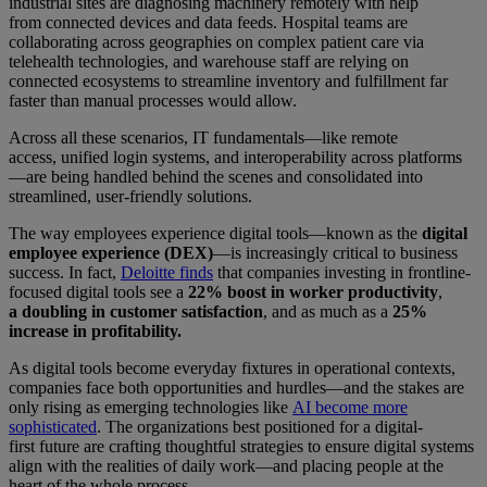
industrial sites are diagnosing machinery remotely with help
from connected devices and data feeds. Hospital teams are
collaborating across geographies on complex patient care via
telehealth technologies, and warehouse staff are relying on
connected ecosystems to streamline inventory and fulfillment far
faster than manual processes would allow.
Across all these scenarios, IT fundamentals—like remote
access, unified login systems, and interoperability across platforms
—are being handled behind the scenes and consolidated into
streamlined, user-friendly solutions.
The way employees experience digital tools—known as the
digital
employee experience (DEX)
—is increasingly critical to business
success. In fact,
Deloitte finds
that companies investing in frontline-
focused digital tools see a
22% boost in worker productivity
,
a
doubling in customer satisfaction
, and as much as a
25%
increase in profitability.
As digital tools become everyday fixtures in operational contexts,
companies face both opportunities and hurdles—and the stakes are
only rising as emerging technologies like
AI become more
sophisticated
. The organizations best positioned for a digital-
first future are crafting thoughtful strategies to ensure digital systems
align with the realities of daily work—and placing people at the
heart of the whole process.