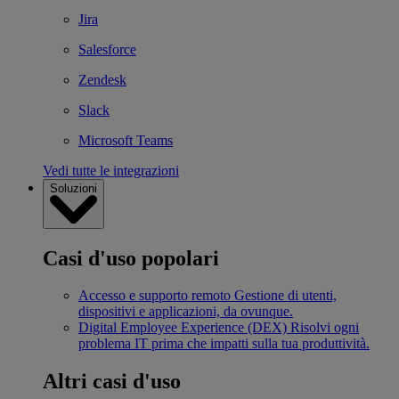
Jira
Salesforce
Zendesk
Slack
Microsoft Teams
Vedi tutte le integrazioni
Soluzioni
Casi d'uso popolari
Accesso e supporto remoto
Gestione di utenti,
dispositivi e applicazioni, da ovunque.
Digital Employee Experience (DEX)
Risolvi ogni
problema IT prima che impatti sulla tua produttività.
Altri casi d'uso