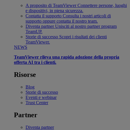
A proposito di TeamViewer
Connettere persone, luoghi
e dispositivi, in piena sicurezza.
Contatta il supporto
Consulta i nostri articoli di
supporto oppure contatta il nostro team.
Diventa partner
Unisciti al nostro partner program
TeamUP.
Storie di successo
Scopri i risultati dei clienti
TeamViewer.
NEWS
TeamViewer rileva una rapida adozione della propria
offerta AI tra i clienti.
Risorse
Blog
Storie di successo
Eventi e webinar
Trust Center
Partner
Diventa partner