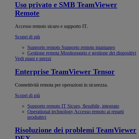
Uso privato e SMB
TeamViewer
Remote
Accesso remoto sicuro e supporto IT.
Scopri di più
Supporto remoto
Supporto remoto istantaneo
Gestione remota
Monitoraggio e gestione dei dispositivi
Vedi piani e prezzi
Enterprise
TeamViewer Tensor
Connettività remota per operazioni in sicurezza.
Scopri di più
Supporto remoto IT
Sicuro, flessibile, integrato
Operational technology
Accesso remoto ai reparti
produttivi
Risoluzione dei problemi
TeamViewer
DEX