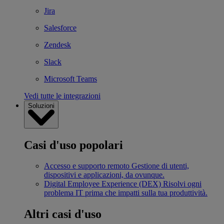
Jira
Salesforce
Zendesk
Slack
Microsoft Teams
Vedi tutte le integrazioni
Soluzioni
Casi d'uso popolari
Accesso e supporto remoto
Gestione di utenti,
dispositivi e applicazioni, da ovunque.
Digital Employee Experience (DEX)
Risolvi ogni
problema IT prima che impatti sulla tua produttività.
Altri casi d'uso