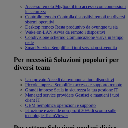
Accesso remoto
Migliora il tuo accesso con connessioni
in sicurezza
Controllo remoto
Controlla dispositivi remoti tra diversi
sistemi operativi
Desktop remoto
Resta produttivo da ovunque tu sia
Wake-on-LAN
Avvia da remoto i dispositivi
Condivisione schermo
Comunicazione visiva in tempo
reale
Smart Service
Semplifica i tuoi servizi post-vendita
Per necessità
Soluzioni popolari per
diversi team
Uso privato
Accedi da ovunque ai tuoi dispositivi
Piccole imprese
Semplifica accesso e supporto remoto
Grandi imprese
Scala in sicurezza la tua gestione IT
Managed service providers
Gestisci e mantieni i tuoi
client IT
OEM
Semplifica operazioni e supporto
Istruzione e aziende non-profit
30% di sconto sulle
tecnologie TeamViewer
Per settore
Soluzioni poplari divise