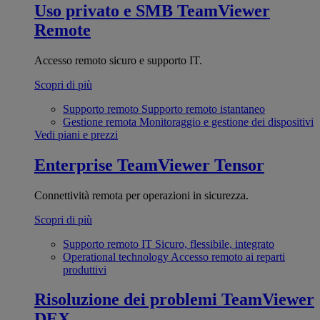
Uso privato e SMB
TeamViewer
Remote
Accesso remoto sicuro e supporto IT.
Scopri di più
Supporto remoto
Supporto remoto istantaneo
Gestione remota
Monitoraggio e gestione dei dispositivi
Vedi piani e prezzi
Enterprise
TeamViewer Tensor
Connettività remota per operazioni in sicurezza.
Scopri di più
Supporto remoto IT
Sicuro, flessibile, integrato
Operational technology
Accesso remoto ai reparti
produttivi
Risoluzione dei problemi
TeamViewer
DEX