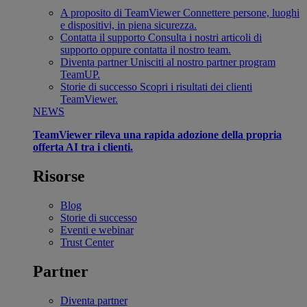
A proposito di TeamViewer
Connettere persone, luoghi
e dispositivi, in piena sicurezza.
Contatta il supporto
Consulta i nostri articoli di
supporto oppure contatta il nostro team.
Diventa partner
Unisciti al nostro partner program
TeamUP.
Storie di successo
Scopri i risultati dei clienti
TeamViewer.
NEWS
TeamViewer rileva una rapida adozione della propria
offerta AI tra i clienti.
Risorse
Blog
Storie di successo
Eventi e webinar
Trust Center
Partner
Diventa partner