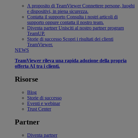
A proposito di TeamViewer
Connettere persone, luoghi
e dispositivi, in piena sicurezza.
Contatta il supporto
Consulta i nostri articoli di
supporto oppure contatta il nostro team.
Diventa partner
Unisciti al nostro partner program
TeamUP.
Storie di successo
Scopri i risultati dei clienti
TeamViewer.
NEWS
TeamViewer rileva una rapida adozione della propria
offerta AI tra i clienti.
Risorse
Blog
Storie di successo
Eventi e webinar
Trust Center
Partner
Diventa partner