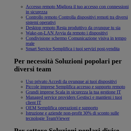
Accesso remoto
Migliora il tuo accesso con connessioni
in sicurezza
Controllo remoto
Controlla dispositivi remoti tra diversi
sistemi operativi
Desktop remoto
Resta produttivo da ovunque tu sia
Wake-on-LAN
Avvia da remoto i dispositivi
Condivisione schermo
Comunicazione visiva in tempo
reale
Smart Service
Semplifica i tuoi servizi post-vendita
Per necessità
Soluzioni popolari per
diversi team
Uso privato
Accedi da ovunque ai tuoi dispositivi
Piccole imprese
Semplifica accesso e supporto remoto
Grandi imprese
Scala in sicurezza la tua gestione IT
Managed service providers
Gestisci e mantieni i tuoi
client IT
OEM
Semplifica operazioni e supporto
Istruzione e aziende non-profit
30% di sconto sulle
tecnologie TeamViewer
Per settore
Soluzioni poplari divise