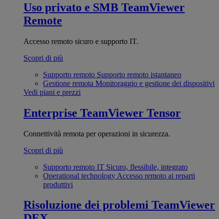
Uso privato e SMB
TeamViewer
Remote
Accesso remoto sicuro e supporto IT.
Scopri di più
Supporto remoto
Supporto remoto istantaneo
Gestione remota
Monitoraggio e gestione dei dispositivi
Vedi piani e prezzi
Enterprise
TeamViewer Tensor
Connettività remota per operazioni in sicurezza.
Scopri di più
Supporto remoto IT
Sicuro, flessibile, integrato
Operational technology
Accesso remoto ai reparti
produttivi
Risoluzione dei problemi
TeamViewer
DEX