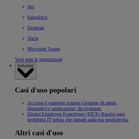
Jira
Salesforce
Zendesk
Slack
Microsoft Teams
Vedi tutte le integrazioni
Soluzioni
Casi d'uso popolari
Accesso e supporto remoto
Gestione di utenti,
dispositivi e applicazioni, da ovunque.
Digital Employee Experience (DEX)
Risolvi ogni
problema IT prima che impatti sulla tua produttività.
Altri casi d'uso