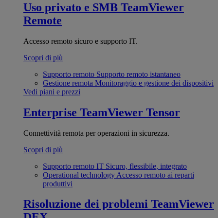
Uso privato e SMB
TeamViewer
Remote
Accesso remoto sicuro e supporto IT.
Scopri di più
Supporto remoto
Supporto remoto istantaneo
Gestione remota
Monitoraggio e gestione dei dispositivi
Vedi piani e prezzi
Enterprise
TeamViewer Tensor
Connettività remota per operazioni in sicurezza.
Scopri di più
Supporto remoto IT
Sicuro, flessibile, integrato
Operational technology
Accesso remoto ai reparti
produttivi
Risoluzione dei problemi
TeamViewer
DEX