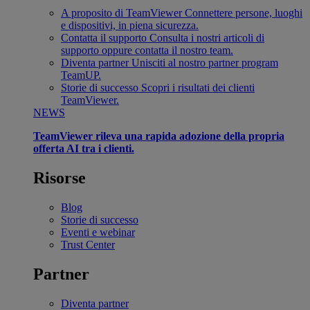
A proposito di TeamViewer
Connettere persone, luoghi
e dispositivi, in piena sicurezza.
Contatta il supporto
Consulta i nostri articoli di
supporto oppure contatta il nostro team.
Diventa partner
Unisciti al nostro partner program
TeamUP.
Storie di successo
Scopri i risultati dei clienti
TeamViewer.
NEWS
TeamViewer rileva una rapida adozione della propria
offerta AI tra i clienti.
Risorse
Blog
Storie di successo
Eventi e webinar
Trust Center
Partner
Diventa partner