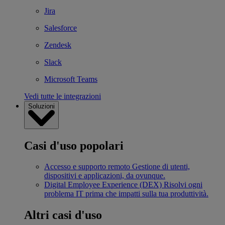
Jira
Salesforce
Zendesk
Slack
Microsoft Teams
Vedi tutte le integrazioni
Soluzioni
Casi d'uso popolari
Accesso e supporto remoto
Gestione di utenti,
dispositivi e applicazioni, da ovunque.
Digital Employee Experience (DEX)
Risolvi ogni
problema IT prima che impatti sulla tua produttività.
Altri casi d'uso