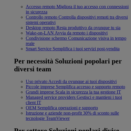
Accesso remoto
Migliora il tuo accesso con connessioni
in sicurezza
Controllo remoto
Controlla dispositivi remoti tra diversi
sistemi operativi
Desktop remoto
Resta produttivo da ovunque tu sia
Wake-on-LAN
Avvia da remoto i dispositivi
Condivisione schermo
Comunicazione visiva in tempo
reale
Smart Service
Semplifica i tuoi servizi post-vendita
Per necessità
Soluzioni popolari per
diversi team
Uso privato
Accedi da ovunque ai tuoi dispositivi
Piccole imprese
Semplifica accesso e supporto remoto
Grandi imprese
Scala in sicurezza la tua gestione IT
Managed service providers
Gestisci e mantieni i tuoi
client IT
OEM
Semplifica operazioni e supporto
Istruzione e aziende non-profit
30% di sconto sulle
tecnologie TeamViewer
Per settore
Soluzioni poplari divise