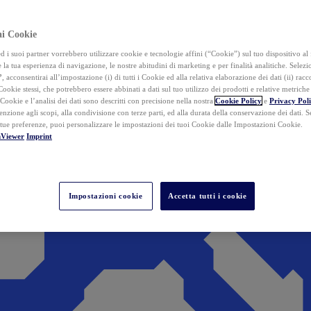
ai Cookie
i suoi partner vorrebbero utilizzare cookie e tecnologie affini (“Cookie”) sul tuo dispositivo al 
 la tua esperienza di navigazione, le nostre abitudini di marketing e per finalità analitiche. Selez
”
, acconsentirai all’impostazione (i) di tutti i Cookie ed alla relativa elaborazione dei dati (ii) racco
 Cookie stessi, che potrebbero essere abbinati a dati sul tuo utilizzo dei prodotti e relative metrich
 Cookie e l’analisi dei dati sono descritti con precisione nella nostra
Cookie Policy
e
Privacy Pol
tenzione agli scopi, alla condivisione con terze parti, ed alla durata della conservazione dei dati. S
 tue preferenze, puoi personalizzare le impostazioni dei tuoi Cookie dalle Impostazioni Cookie.
mViewer
Imprint
Impostazioni cookie
Accetta tutti i cookie