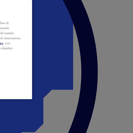
fine di
ionando
lti tramite
e di misurazione.
icy
, con
e desideri