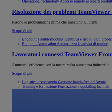
Operational technology
Accesso remoto ai reparti produtt
Risoluzione dei problemi
TeamViewer
Risolvi le problematiche prima che impattino gli utenti.
Scopri di più
Endpoint Troubleshooting
Identifica e risolvi ogni probl
Endpoint Automation
Automatizza le attività di routine
Lavoratori connessi
TeamViewer Front
Aumenta l'efficienza con la nostra realtà aumentata industriale.
Scopri di più
Logistica e stoccaggio
Gestione hands-free del lavoro
Training e formazione
Formazione e upskilling facilitati