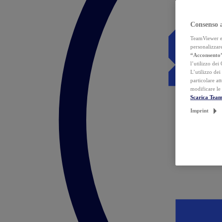
Consenso 
TeamViewer ed 
personalizzare
“Acconsento
l’utilizzo dei
L’utilizzo dei
particolare at
modificare le
Scarica Tea
Imprint