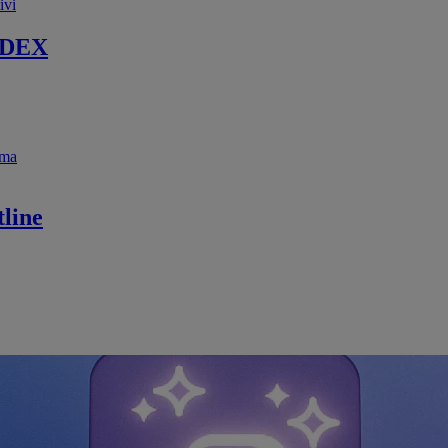
ivi
 DEX
ema
line