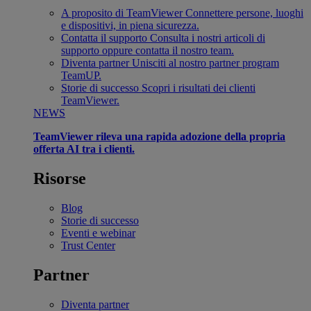
A proposito di TeamViewer
Connettere persone, luoghi
e dispositivi, in piena sicurezza.
Contatta il supporto
Consulta i nostri articoli di
supporto oppure contatta il nostro team.
Diventa partner
Unisciti al nostro partner program
TeamUP.
Storie di successo
Scopri i risultati dei clienti
TeamViewer.
NEWS
TeamViewer rileva una rapida adozione della propria
offerta AI tra i clienti.
Risorse
Blog
Storie di successo
Eventi e webinar
Trust Center
Partner
Diventa partner