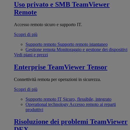
Uso privato e SMB
TeamViewer
Remote
Accesso remoto sicuro e supporto IT.
Scopri di più
Supporto remoto
Supporto remoto istantaneo
Gestione remota
Monitoraggio e gestione dei dispositivi
Vedi piani e prezzi
Enterprise
TeamViewer Tensor
Connettività remota per operazioni in sicurezza.
Scopri di più
Supporto remoto IT
Sicuro, flessibile, integrato
Operational technology
Accesso remoto ai reparti
produttivi
Risoluzione dei problemi
TeamViewer
DEX