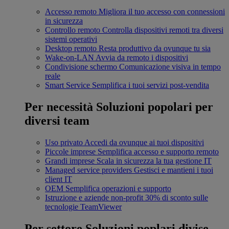
Accesso remoto
Migliora il tuo accesso con connessioni
in sicurezza
Controllo remoto
Controlla dispositivi remoti tra diversi
sistemi operativi
Desktop remoto
Resta produttivo da ovunque tu sia
Wake-on-LAN
Avvia da remoto i dispositivi
Condivisione schermo
Comunicazione visiva in tempo
reale
Smart Service
Semplifica i tuoi servizi post-vendita
Per necessità
Soluzioni popolari per
diversi team
Uso privato
Accedi da ovunque ai tuoi dispositivi
Piccole imprese
Semplifica accesso e supporto remoto
Grandi imprese
Scala in sicurezza la tua gestione IT
Managed service providers
Gestisci e mantieni i tuoi
client IT
OEM
Semplifica operazioni e supporto
Istruzione e aziende non-profit
30% di sconto sulle
tecnologie TeamViewer
Per settore
Soluzioni poplari divise