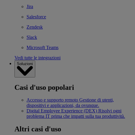
Jira
Salesforce
Zendesk
Slack
Microsoft Teams
Vedi tutte le integrazioni
Soluzioni
Casi d'uso popolari
Accesso e supporto remoto
Gestione di utenti,
dispositivi e applicazioni, da ovunque.
Digital Employee Experience (DEX)
Risolvi ogni
problema IT prima che impatti sulla tua produttività.
Altri casi d'uso