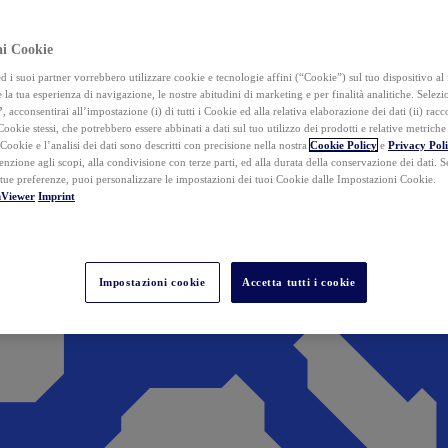
ai Cookie
i suoi partner vorrebbero utilizzare cookie e tecnologie affini (“Cookie”) sul tuo dispositivo al 
 la tua esperienza di navigazione, le nostre abitudini di marketing e per finalità analitiche. Selez
”
, acconsentirai all’impostazione (i) di tutti i Cookie ed alla relativa elaborazione dei dati (ii) racco
 Cookie stessi, che potrebbero essere abbinati a dati sul tuo utilizzo dei prodotti e relative metrich
 Cookie e l’analisi dei dati sono descritti con precisione nella nostra
Cookie Policy
e
Privacy Pol
tenzione agli scopi, alla condivisione con terze parti, ed alla durata della conservazione dei dati. S
 tue preferenze, puoi personalizzare le impostazioni dei tuoi Cookie dalle Impostazioni Cookie.
mViewer
Imprint
Impostazioni cookie
Accetta tutti i cookie