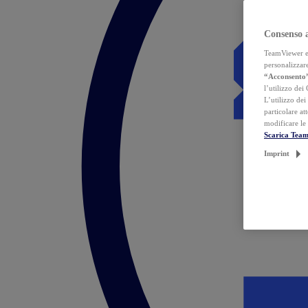
Consenso 
TeamViewer ed 
personalizzare
“Acconsento
l’utilizzo dei
L’utilizzo dei
particolare at
modificare le
Scarica Tea
Imprint