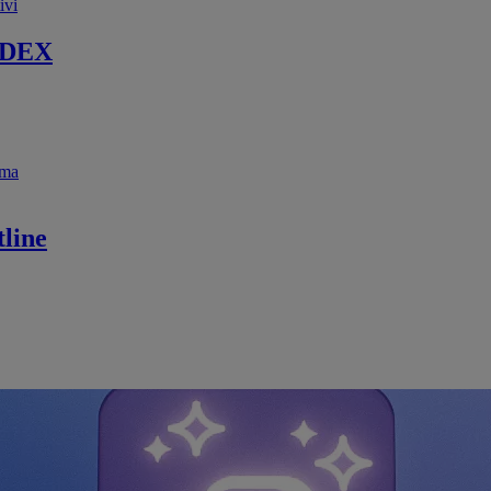
ivi
 DEX
ema
line