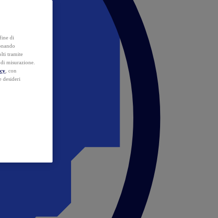
fine di
ionando
lti tramite
e di misurazione.
icy
, con
e desideri