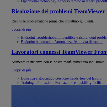
Operational technology
Accesso remoto ai reparti produtt
Risoluzione dei problemi
TeamViewer
Risolvi le problematiche prima che impattino gli utenti.
Scopri di più
Endpoint Troubleshooting
Identifica e risolvi ogni probl
Endpoint Automation
Automatizza le attività di routine
Lavoratori connessi
TeamViewer Front
Aumenta l'efficienza con la nostra realtà aumentata industriale.
Scopri di più
Logistica e stoccaggio
Gestione hands-free del lavoro
Training e formazione
Formazione e upskilling facilitati