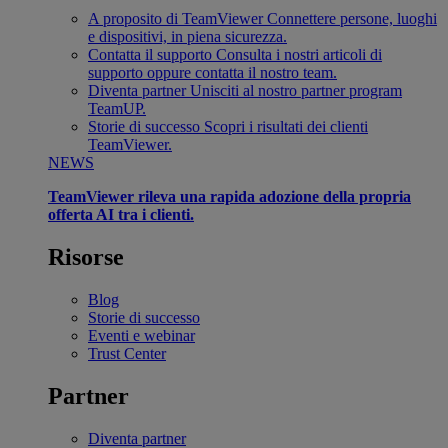
A proposito di TeamViewer
Connettere persone, luoghi
e dispositivi, in piena sicurezza.
Contatta il supporto
Consulta i nostri articoli di
supporto oppure contatta il nostro team.
Diventa partner
Unisciti al nostro partner program
TeamUP.
Storie di successo
Scopri i risultati dei clienti
TeamViewer.
NEWS
TeamViewer rileva una rapida adozione della propria
offerta AI tra i clienti.
Risorse
Blog
Storie di successo
Eventi e webinar
Trust Center
Partner
Diventa partner