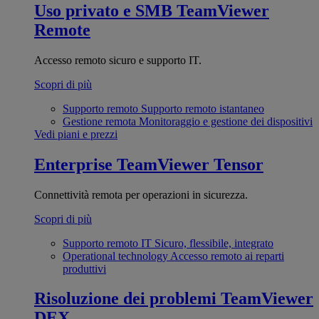
Uso privato e SMB
TeamViewer
Remote
Accesso remoto sicuro e supporto IT.
Scopri di più
Supporto remoto
Supporto remoto istantaneo
Gestione remota
Monitoraggio e gestione dei dispositivi
Vedi piani e prezzi
Enterprise
TeamViewer Tensor
Connettività remota per operazioni in sicurezza.
Scopri di più
Supporto remoto IT
Sicuro, flessibile, integrato
Operational technology
Accesso remoto ai reparti
produttivi
Risoluzione dei problemi
TeamViewer
DEX