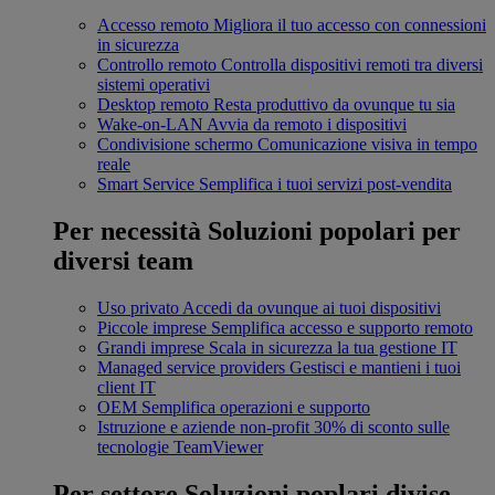
Accesso remoto
Migliora il tuo accesso con connessioni
in sicurezza
Controllo remoto
Controlla dispositivi remoti tra diversi
sistemi operativi
Desktop remoto
Resta produttivo da ovunque tu sia
Wake-on-LAN
Avvia da remoto i dispositivi
Condivisione schermo
Comunicazione visiva in tempo
reale
Smart Service
Semplifica i tuoi servizi post-vendita
Per necessità
Soluzioni popolari per
diversi team
Uso privato
Accedi da ovunque ai tuoi dispositivi
Piccole imprese
Semplifica accesso e supporto remoto
Grandi imprese
Scala in sicurezza la tua gestione IT
Managed service providers
Gestisci e mantieni i tuoi
client IT
OEM
Semplifica operazioni e supporto
Istruzione e aziende non-profit
30% di sconto sulle
tecnologie TeamViewer
Per settore
Soluzioni poplari divise