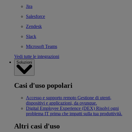
Jira
Salesforce
Zendesk
Slack
Microsoft Teams
Vedi tutte le integrazioni
Soluzioni
Casi d'uso popolari
Accesso e supporto remoto
Gestione di utenti,
dispositivi e applicazioni, da ovunque.
Digital Employee Experience (DEX)
Risolvi ogni
problema IT prima che impatti sulla tua produttività.
Altri casi d'uso