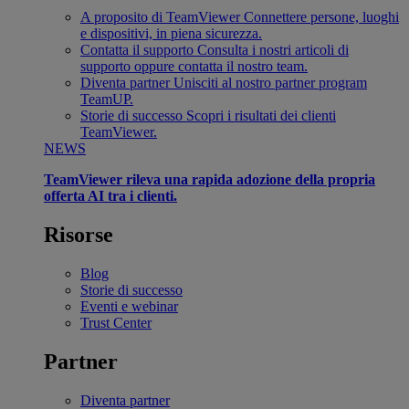
A proposito di TeamViewer
Connettere persone, luoghi
e dispositivi, in piena sicurezza.
Contatta il supporto
Consulta i nostri articoli di
supporto oppure contatta il nostro team.
Diventa partner
Unisciti al nostro partner program
TeamUP.
Storie di successo
Scopri i risultati dei clienti
TeamViewer.
NEWS
TeamViewer rileva una rapida adozione della propria
offerta AI tra i clienti.
Risorse
Blog
Storie di successo
Eventi e webinar
Trust Center
Partner
Diventa partner