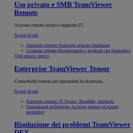
Uso privato e SMB
TeamViewer
Remote
Accesso remoto sicuro e supporto IT.
Scopri di più
Supporto remoto
Supporto remoto istantaneo
Gestione remota
Monitoraggio e gestione dei dispositivi
Vedi piani e prezzi
Enterprise
TeamViewer Tensor
Connettività remota per operazioni in sicurezza.
Scopri di più
Supporto remoto IT
Sicuro, flessibile, integrato
Operational technology
Accesso remoto ai reparti
produttivi
Risoluzione dei problemi
TeamViewer
DEX