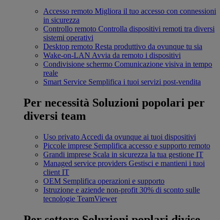
Accesso remoto
Migliora il tuo accesso con connessioni
in sicurezza
Controllo remoto
Controlla dispositivi remoti tra diversi
sistemi operativi
Desktop remoto
Resta produttivo da ovunque tu sia
Wake-on-LAN
Avvia da remoto i dispositivi
Condivisione schermo
Comunicazione visiva in tempo
reale
Smart Service
Semplifica i tuoi servizi post-vendita
Per necessità
Soluzioni popolari per
diversi team
Uso privato
Accedi da ovunque ai tuoi dispositivi
Piccole imprese
Semplifica accesso e supporto remoto
Grandi imprese
Scala in sicurezza la tua gestione IT
Managed service providers
Gestisci e mantieni i tuoi
client IT
OEM
Semplifica operazioni e supporto
Istruzione e aziende non-profit
30% di sconto sulle
tecnologie TeamViewer
Per settore
Soluzioni poplari divise