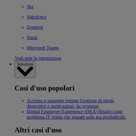
Jira
Salesforce
Zendesk
Slack
Microsoft Teams
Vedi tutte le integrazioni
Soluzioni
Casi d'uso popolari
Accesso e supporto remoto
Gestione di utenti,
dispositivi e applicazioni, da ovunque.
Digital Employee Experience (DEX)
Risolvi ogni
problema IT prima che impatti sulla tua produttività.
Altri casi d'uso