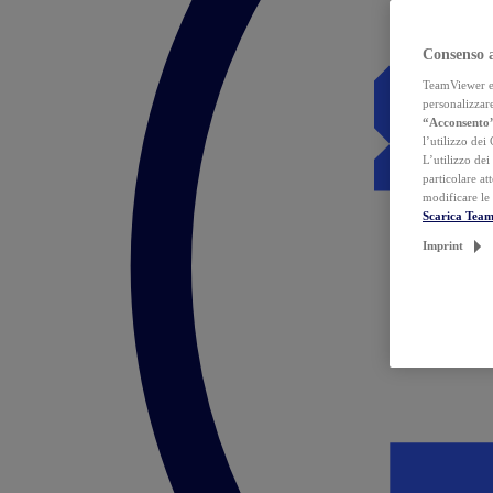
Consenso 
TeamViewer ed 
personalizzare
“Acconsento
l’utilizzo dei
L’utilizzo dei
particolare at
modificare le
Scarica Tea
Imprint