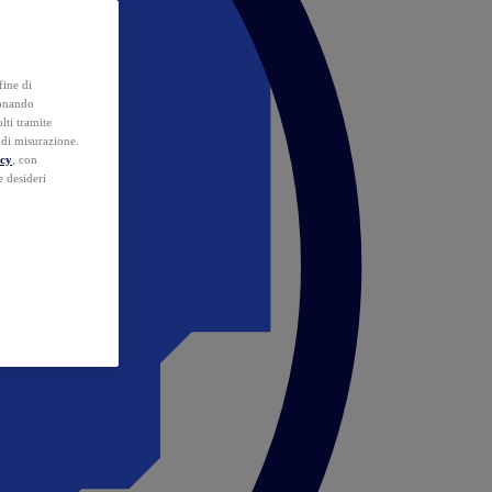
fine di
ionando
lti tramite
e di misurazione.
icy
, con
e desideri