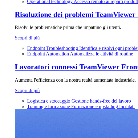
Operational technology
Accesso remoto ai reparti produtt
Risoluzione dei problemi
TeamViewer
Risolvi le problematiche prima che impattino gli utenti.
Scopri di più
Endpoint Troubleshooting
Identifica e risolvi ogni probl
Endpoint Automation
Automatizza le attività di routine
Lavoratori connessi
TeamViewer Front
Aumenta l'efficienza con la nostra realtà aumentata industriale.
Scopri di più
Logistica e stoccaggio
Gestione hands-free del lavoro
Training e formazione
Formazione e upskilling facilitati