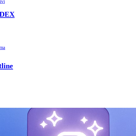
ivi
 DEX
ema
line