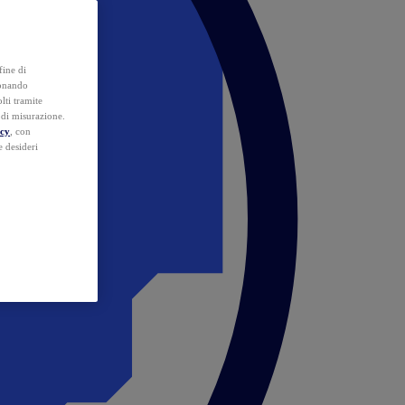
fine di
ionando
lti tramite
e di misurazione.
icy
, con
e desideri