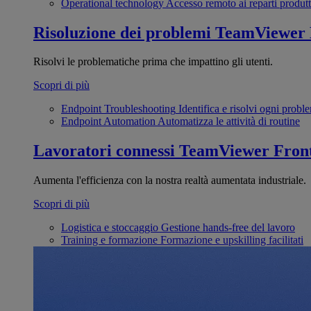
Operational technology
Accesso remoto ai reparti produtt
Risoluzione dei problemi
TeamViewer
Risolvi le problematiche prima che impattino gli utenti.
Scopri di più
Endpoint Troubleshooting
Identifica e risolvi ogni probl
Endpoint Automation
Automatizza le attività di routine
Lavoratori connessi
TeamViewer Front
Aumenta l'efficienza con la nostra realtà aumentata industriale.
Scopri di più
Logistica e stoccaggio
Gestione hands-free del lavoro
Training e formazione
Formazione e upskilling facilitati