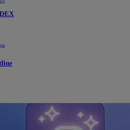
ivi
 DEX
ema
line