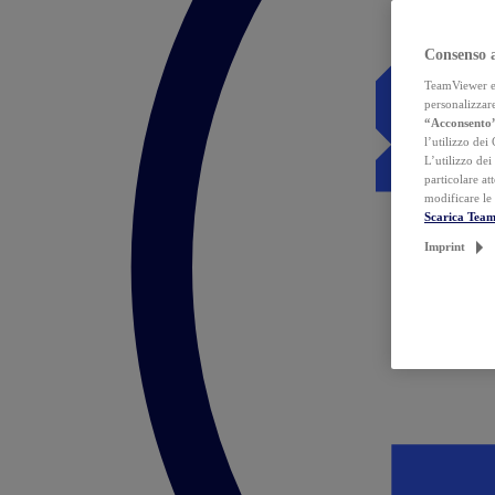
Consenso 
TeamViewer ed 
personalizzare
“Acconsento
l’utilizzo dei
L’utilizzo dei
particolare at
modificare le
Scarica Tea
Imprint