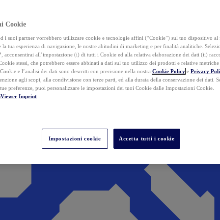
ai Cookie
i suoi partner vorrebbero utilizzare cookie e tecnologie affini (“Cookie”) sul tuo dispositivo al 
 la tua esperienza di navigazione, le nostre abitudini di marketing e per finalità analitiche. Selez
”
, acconsentirai all’impostazione (i) di tutti i Cookie ed alla relativa elaborazione dei dati (ii) racco
 Cookie stessi, che potrebbero essere abbinati a dati sul tuo utilizzo dei prodotti e relative metrich
 Cookie e l’analisi dei dati sono descritti con precisione nella nostra
Cookie Policy
e
Privacy Pol
tenzione agli scopi, alla condivisione con terze parti, ed alla durata della conservazione dei dati. S
 tue preferenze, puoi personalizzare le impostazioni dei tuoi Cookie dalle Impostazioni Cookie.
mViewer
Imprint
Impostazioni cookie
Accetta tutti i cookie